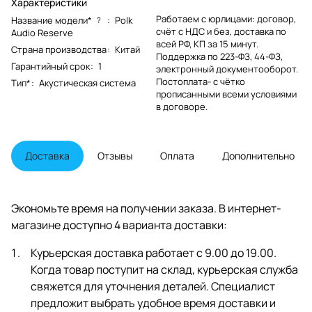
Характеристики
Работаем с юрлицами: договор,
Название модели*
:
Polk
?
счёт с НДС и без, доставка по
Audio Reserve
всей РФ, КП за 15 минут.
Страна производства
:
Китай
Поддержка по 223-ФЗ, 44-ФЗ,
Гарантийный срок
:
1
электронный документооборот.
Постоплата- с чётко
Тип*
:
Акустическая система
прописанными всеми условиями
в договоре.
Доставка
Отзывы
Оплата
Дополнительно
Экономьте время на получении заказа. В интернет-
магазине доступно 4 варианта доставки:
Курьерская доставка работает с 9.00 до 19.00.
Когда товар поступит на склад, курьерская служба
свяжется для уточнения деталей. Специалист
предложит выбрать удобное время доставки и