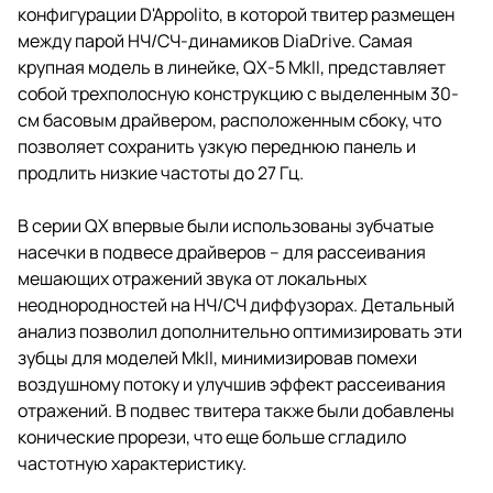
конфигурации D'Appolito, в которой твитер размещен
между парой НЧ/СЧ-динамиков DiaDrive. Самая
крупная модель в линейке, QX-5 MkII, представляет
собой трехполосную конструкцию с выделенным 30-
см басовым драйвером, расположенным сбоку, что
позволяет сохранить узкую переднюю панель и
продлить низкие частоты до 27 Гц.
В серии QX впервые были использованы зубчатые
насечки в подвесе драйверов – для рассеивания
мешающих отражений звука от локальных
неоднородностей на НЧ/СЧ диффузорах. Детальный
анализ позволил дополнительно оптимизировать эти
зубцы для моделей MkII, минимизировав помехи
воздушному потоку и улучшив эффект рассеивания
отражений. В подвес твитера также были добавлены
конические прорези, что еще больше сгладило
частотную характеристику.