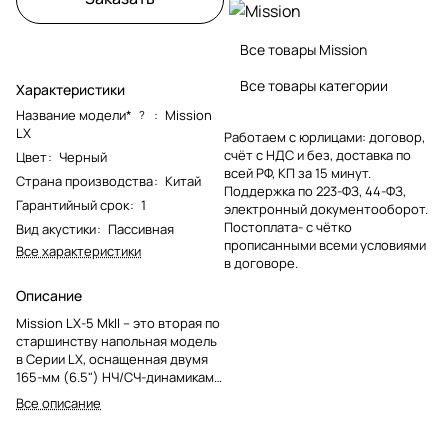
Все товары Mission
Все товары категории
Характеристики
Название модели*
:
Mission
?
LX
Работаем с юрлицами: договор,
счёт с НДС и без, доставка по
Цвет
:
Черный
всей РФ, КП за 15 минут.
Страна производства
:
Китай
Поддержка по 223-ФЗ, 44-ФЗ,
Гарантийный срок
:
1
электронный документооборот.
Постоплата- с чётко
Вид акустики
:
Пассивная
прописанными всеми условиями
Все характеристики
в договоре.
Описание
Mission LX-5 MkII – это вторая по
старшинству напольная модель
в Серии LX, оснащенная двумя
165-мм (6.5") НЧ/СЧ-динамиками
с композитным волоконным
Все описание
диффузором и 25-мм (1.0")
купольным микрофибровым