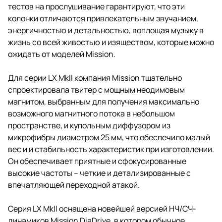
тестов на прослушивание гарантируют, что эти
колонки отличаются привлекательным звучанием,
энергичностью и детальностью, воплощая музыку в
жизнь со всей живостью и изяществом, которые можно
ожидать от моделей Mission.
Для серии LX MkII компания Mission тщательно
спроектировала твитер с мощным неодимовым
магнитом, выбранным для получения максимально
возможного магнитного потока в небольшом
пространстве, и купольным диффузором из
микрофибры диаметром 25 мм, что обеспечило малый
вес и и стабильность характеристик при изготовлении.
Он обеспечивает приятные и сфокусированные
высокие частоты – четкие и детализированные с
впечатляющей переходной атакой.
Серия LX MkII оснащена новейшей версией НЧ/СЧ-
динамиков Mission DiaDrive, в котором обычное