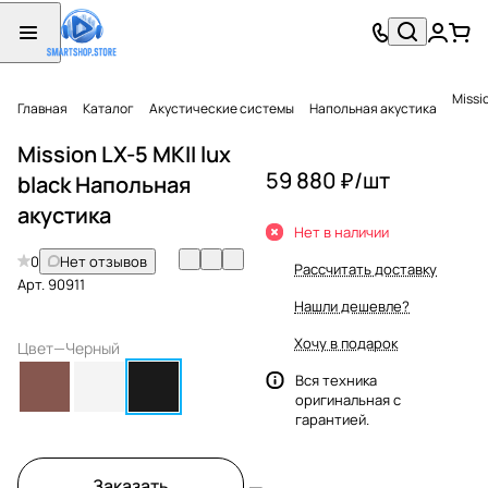
Missi
Главная
Каталог
Акустические системы
Напольная акустика
Mission LX-5 MKII lux
59 880 ₽/
шт
black Напольная
акустика
Нет в наличии
0
Нет отзывов
Рассчитать доставку
Арт.
90911
Нашли дешевле?
Хочу в подарок
Цвет
—
Черный
Вся техника
оригинальная с
гарантией.
Заказать