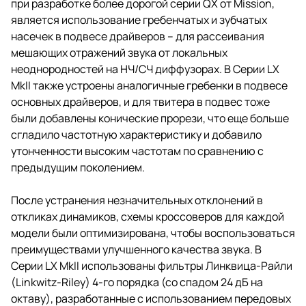
при разработке более дорогой серии QX от Mission,
является использование гребенчатых и зубчатых
насечек в подвесе драйверов – для рассеивания
мешающих отражений звука от локальных
неоднородностей на НЧ/СЧ диффузорах. В Серии LX
MkII также устроены аналогичные гребенки в подвесе
основных драйверов, и для твитера в подвес тоже
были добавлены конические прорези, что еще больше
сгладило частотную характеристику и добавило
утонченности высоким частотам по сравнению с
предыдущим поколением.
После устранения незначительных отклонений в
откликах динамиков, схемы кроссоверов для каждой
модели были оптимизирована, чтобы воспользоваться
преимуществами улучшенного качества звука. В
Серии LX MkII использованы фильтры Линквица-Райли
(Linkwitz-Riley) 4-го порядка (со спадом 24 дБ на
октаву), разработанные с использованием передовых