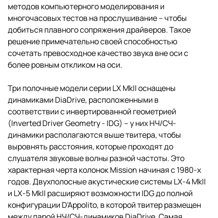
методов компьютерного моделирования и
многочасовых тестов на прослушивание – чтобы
добиться плавного сопряжения драйверов. Такое
решение примечательно своей способностью
сочетать превосходное качество звука вне оси с
более ровным откликом на оси.
Три полочные модели серии LX MkII оснащены
динамиками DiaDrive, расположенными в
соответствии с инвертированной геометрией
(Inverted Driver Geometry - IDG) – у них НЧ/СЧ-
динамики располагаются выше твитера, чтобы
выровнять расстояния, которые проходят до
слушателя звуковые волны разной частоты. Это
характерная черта колонок Mission начиная с 1980-х
годов. Двухполосные акустические системы LX-4 MkII
и LX-5 MkII расширяют возможности IDG до полной
конфигурации D'Appolito, в которой твитер размещен
между парой НЧ/СЧ-динамиков DiaDrive. Самая