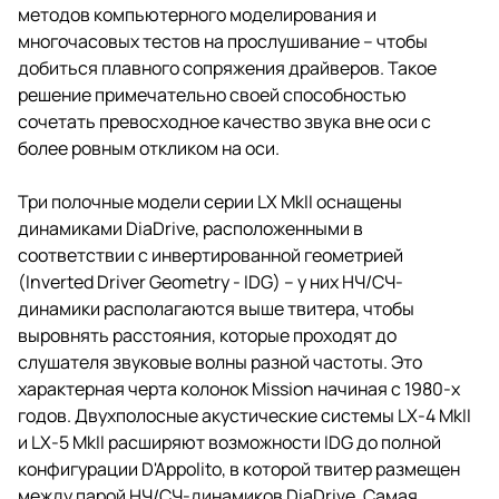
методов компьютерного моделирования и
многочасовых тестов на прослушивание – чтобы
добиться плавного сопряжения драйверов. Такое
решение примечательно своей способностью
сочетать превосходное качество звука вне оси с
более ровным откликом на оси.
Три полочные модели серии LX MkII оснащены
динамиками DiaDrive, расположенными в
соответствии с инвертированной геометрией
(Inverted Driver Geometry - IDG) – у них НЧ/СЧ-
динамики располагаются выше твитера, чтобы
выровнять расстояния, которые проходят до
слушателя звуковые волны разной частоты. Это
характерная черта колонок Mission начиная с 1980-х
годов. Двухполосные акустические системы LX-4 MkII
и LX-5 MkII расширяют возможности IDG до полной
конфигурации D'Appolito, в которой твитер размещен
между парой НЧ/СЧ-динамиков DiaDrive. Самая