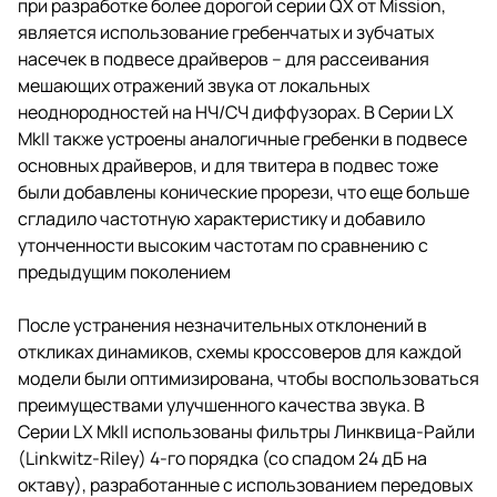
при разработке более дорогой серии QX от Mission,
является использование гребенчатых и зубчатых
насечек в подвесе драйверов – для рассеивания
мешающих отражений звука от локальных
неоднородностей на НЧ/СЧ диффузорах. В Серии LX
MkII также устроены аналогичные гребенки в подвесе
основных драйверов, и для твитера в подвес тоже
были добавлены конические прорези, что еще больше
сгладило частотную характеристику и добавило
утонченности высоким частотам по сравнению с
предыдущим поколением
После устранения незначительных отклонений в
откликах динамиков, схемы кроссоверов для каждой
модели были оптимизирована, чтобы воспользоваться
преимуществами улучшенного качества звука. В
Серии LX MkII использованы фильтры Линквица-Райли
(Linkwitz-Riley) 4-го порядка (со спадом 24 дБ на
октаву), разработанные с использованием передовых