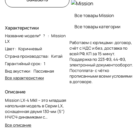
Все товары Mission
Все товары категории
Характеристики
Название модели*
:
Mission
?
LX
Работаем с юрлицами: договор,
счёт с НДС и без, доставка по
Цвет
:
Коричневый
всей РФ, КП за 15 минут.
Страна производства
:
Китай
Поддержка по 223-ФЗ, 44-ФЗ,
Гарантийный срок
:
1
электронный документооборот.
Постоплата- с чётко
Вид акустики
:
Пассивная
прописанными всеми условиями
Все характеристики
в договоре.
Описание
Mission LX-4 MkII – это младшая
напольная модель в Серии LX,
оснащенная двумя 130-мм (5")
НЧ/СЧ-динамиками с
композитным волоконным
Все описание
диффузором и 25-мм (1.0")
купольным микрофибровым