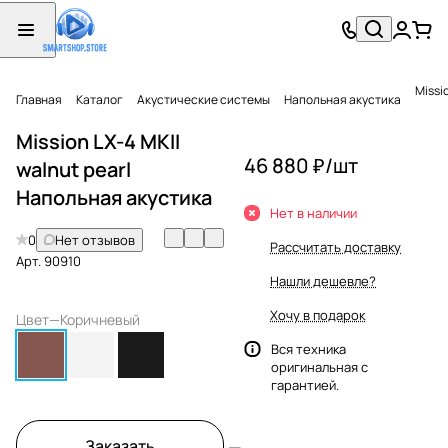
Missi
Главная
Каталог
Акустические системы
Напольная акустика
Mission LX-4 MKII
46 880 ₽/
шт
walnut pearl
Напольная акустика
Нет в наличии
0
Нет отзывов
Рассчитать доставку
Арт.
90910
Нашли дешевле?
Хочу в подарок
Цвет
—
Коричневый
Вся техника
оригинальная с
гарантией.
Заказать