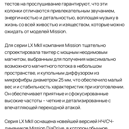
тестов на прослушивание гарантируют, что эти
колонки отличаются привлекательным звучанием,
энергичностью и детальностью, воплощая музыку в
жизнь со всей живостью и изяществом, которые можно
ожидать от моделей Mission.
Для серии LX MkII компания Mission тщательно
спроектировала твитер с мощным неодимовым
магнитом, выбранным для получения максимально
возможного магнитного потока в небольшом
пространстве, и купольным диффузором из
микрофибры диаметром 25 мм, что обеспечило малый
вес и и стабильность характеристик при изготовлении.
Он обеспечивает приятные и сфокусированные
высокие частоты – четкие и детализированные с
впечатляющей переходной атакой.
Серия LX MkII оснащена новейшей версией НЧ/СЧ-
динамиков Mission DiaDrive, в котором обычное