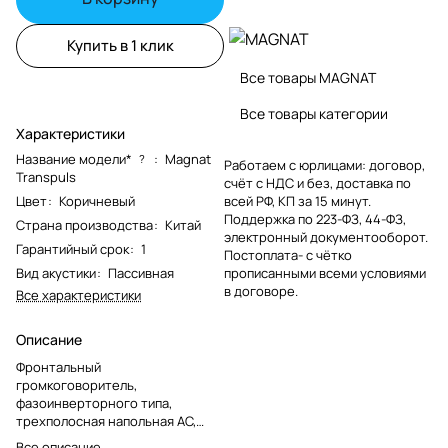
Купить в 1 клик
Все товары MAGNAT
Все товары категории
Характеристики
Название модели*
:
Magnat
?
Работаем с юрлицами: договор,
Transpuls
счёт с НДС и без, доставка по
Цвет
:
Коричневый
всей РФ, КП за 15 минут.
Поддержка по 223-ФЗ, 44-ФЗ,
Страна производства
:
Китай
электронный документооборот.
Гарантийный срок
:
1
Постоплата- с чётко
Вид акустики
:
Пассивная
прописанными всеми условиями
в договоре.
Все характеристики
Описание
Фронтальный
громкоговоритель,
фазоинверторного типа,
трехполосная напольная АС,
мощность 30 - 500 Вт,
Все описание