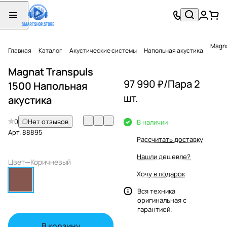
Magna
Главная
Каталог
Акустические системы
Напольная акустика
Magnat Transpuls
97 990 ₽/
Пара 2
1500 Напольная
шт.
акустика
0
Нет отзывов
В наличии
Арт.
88895
Рассчитать доставку
Нашли дешевле?
Цвет
—
Коричневый
Хочу в подарок
Вся техника
оригинальная с
гарантией.
В корзину