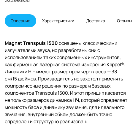
чувствительность 95 дБ,
импеданс 4 - 8 Ом, диапазон
частот 16-35000 Гц, материал
корпуса MDF, цвет коричневый.
Описание
Характеристики
Доставка
Отзывы
Magnat Transpuls 1500
оснащены классическими
излучателями звука, но разработаны они с
использованием таких современных инструментов,
как фирменная лазерная система измерения Klippel®.
Динамики Н Ч имеют размер премьер-класса — 38
см/15 дюймов. Производитель не захотел применять
компромиссные решения по размерам базовых
компонентов Transpuls 1500. И этот принцип касается
не только размеров динамика НЧ, который определяет
мощность баса и динамику звучания, для идеального
звучания, внутренний объем должен быть точно
определен и структурно реализован: