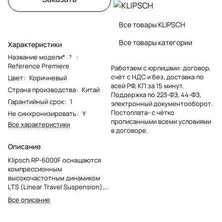
Все товары KLIPSCH
Все товары категории
Характеристики
Название модели*
:
?
Reference Premiere
Работаем с юрлицами: договор,
счёт с НДС и без, доставка по
Цвет
:
Коричневый
всей РФ, КП за 15 минут.
Страна производства
:
Китай
Поддержка по 223-ФЗ, 44-ФЗ,
Гарантийный срок
:
1
электронный документооборот.
Постоплата- с чётко
Не синхронизировать
:
Y
прописанными всеми условиями
Все характеристики
в договоре.
Описание
Klipsch RP-6000F оснащаются
компрессионным
высокочастотным динамиком
LTS (Linear Travel Suspension),
нагруженным на фирменный
Все описание
рупор Tractrix с раскрытием 90 х
90 градусов.Весит каждая АС