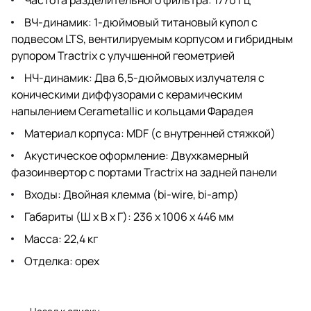
ВЧ-динамик: 1-дюймовый титановый купол с
подвесом LTS, вентилируемым корпусом и гибридным
рупором Tractrix с улучшенной геометрией
НЧ-динамик: Два 6,5-дюймовых излучателя с
коническими диффузорами с керамическим
напылением Cerametallic и кольцами Фарадея
Материал корпуса: MDF (с внутренней стяжкой)
Акустическое оформление: Двухкамерный
фазоинвертор с портами Tractrix на задней панели
Входы: Двойная клемма (bi-wire, bi-amp)
Габариты (Ш х В х Г): 236 х 1006 х 446 мм
Масса: 22,4 кг
Отделка: орех