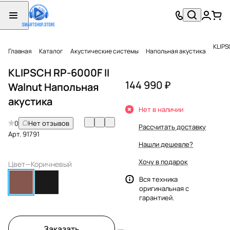
KLIPS
Главная
Каталог
Акустические системы
Напольная акустика
KLIPSCH RP-6000F II
144 990 ₽
Walnut Напольная
акустика
Нет в наличии
0
Нет отзывов
Рассчитать доставку
Арт.
91791
Нашли дешевле?
Хочу в подарок
Цвет
—
Коричневый
Вся техника
оригинальная с
гарантией.
Заказать