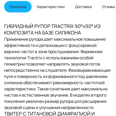
немногим более 22
килограммов. Общая
Описание
Характеристики
Доставка
Отзывы
чувствительность составляет 97
дБ, номинальное сопротивление
– 8 Ом
ГИБРИДНЫЙ РУПОР TRACTRIX 90°х90° ИЗ
КОМПОЗИТА НА БАЗЕ СИЛИКОНА
Применение рупора дает максимальное повышение
эффективности и детализации с фокусировкой
верхних частот в зоне прослушивания. Фирменная
технология Tractrix с использованием особой
геометрии позволяет направлять звуковой поток
непосредственно на слушателя. Фазовыравнивающая
пуля и поверхность из формованного под давлением
силикона обеспечивают равномерность частотной
характеристики. Такое сочетание дает максимально
чистое и естественное звучание. В моделях второго
поколения увеличен размер рупора для расширения
звуковой сцены и улучшения направленности.
ТВИТЕР С ТИТАНОВОЙ ДИАФРАГМОЙ И