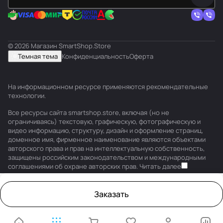
© 2026 Магазин SmartShop.Store
Темная тема
Конфиденциальность
Оферта
На информационном ресурсе применяются
рекомендательные
технологии
.
Все ресурсы сайта smartshop.store, включая (но не
ограничиваясь) текстовую, графическую, фотографическую и
видео информацию, структуру, дизайн и оформление страниц,
доменное имя, фирменное наименование являются объектами
авторского права и прав на интеллектуальную собственность,
защищены российским законодательством и международными
соглашениями об охране авторских прав.
Читать далее
Заказать