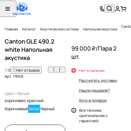
Canto
Главная
Каталог
Акустические системы
Напольная акустика
Canton GLE 490.2
99 000 ₽/
Пара 2
white Напольная
шт.
акустика
0
Нет отзывов
Нет в наличии
Арт.
79916
Рассчитать доставку
Нашли дешевле?
Цвет
—
Белый
коричнево-красный
Хочу в подарок
Коричневый
Белый
Черный
Вся техника
оригинальная с
гарантией.