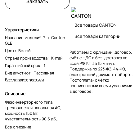
Заказать
Все товары CANTON
Характеристики
Все товары категории
Название модели*
:
Canton
?
GLE
Цвет
:
Белый
Работаем с юрлицами: договор,
счёт с НДС и без, доставка по
Страна производства
:
Китай
всей РФ, КП за 15 минут.
Гарантийный срок
:
1
Поддержка по 223-ФЗ, 44-ФЗ,
Вид акустики
:
Пассивная
электронный документооборот.
Все характеристики
Постоплата- с чётко
прописанными всеми условиями
в договоре.
Описание
Фазоинверторного типа,
трехполосная напольная АС,
мощность 150 Вт,
чувствительность 90.5 дБ,
импеданс 4 - 8 Ом, диапазон
Все описание
частот 20-30000 Гц, цвет белый.