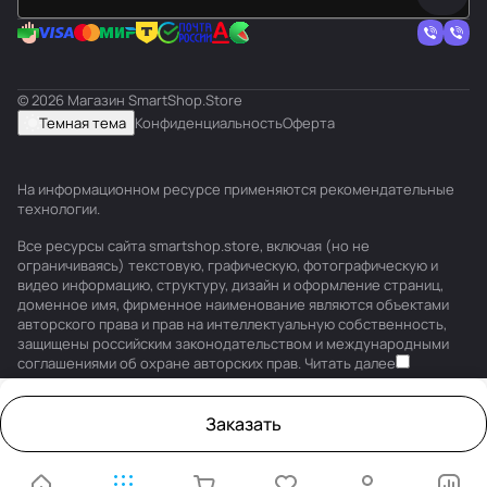
© 2026 Магазин SmartShop.Store
Темная тема
Конфиденциальность
Оферта
На информационном ресурсе применяются
рекомендательные
технологии
.
Все ресурсы сайта smartshop.store, включая (но не
ограничиваясь) текстовую, графическую, фотографическую и
видео информацию, структуру, дизайн и оформление страниц,
доменное имя, фирменное наименование являются объектами
авторского права и прав на интеллектуальную собственность,
защищены российским законодательством и международными
соглашениями об охране авторских прав.
Читать далее
Заказать