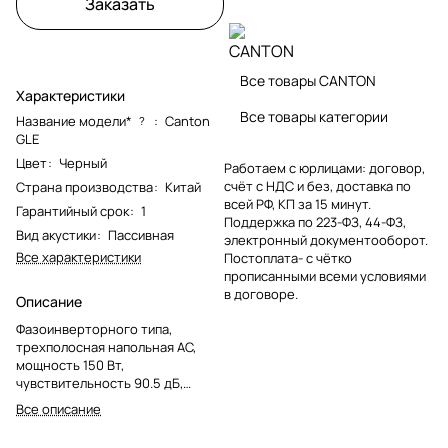
Заказать
Все товары CANTON
Характеристики
Все товары категории
Название модели*
:
Canton
?
GLE
Цвет
:
Черный
Работаем с юрлицами: договор,
счёт с НДС и без, доставка по
Страна производства
:
Китай
всей РФ, КП за 15 минут.
Гарантийный срок
:
1
Поддержка по 223-ФЗ, 44-ФЗ,
Вид акустики
:
Пассивная
электронный документооборот.
Все характеристики
Постоплата- с чётко
прописанными всеми условиями
в договоре.
Описание
Фазоинверторного типа,
трехполосная напольная АС,
мощность 150 Вт,
чувствительность 90.5 дБ,
импеданс 4 - 8 Ом, диапазон
Все описание
частот 20-30000 Гц, цвет
черный