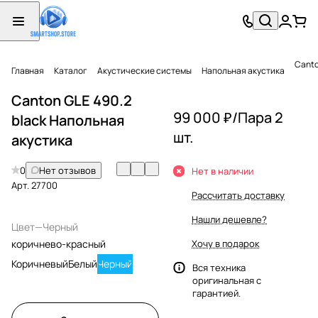
Canto
Главная
Каталог
Акустические системы
Напольная акустика
Canton GLE 490.2
99 000 ₽/
Пара 2
black Напольная
шт.
акустика
0
Нет отзывов
Нет в наличии
Арт.
27700
Рассчитать доставку
Нашли дешевле?
Цвет
—
Черный
коричнево-красный
Хочу в подарок
Коричневый
Белый
Черный
Вся техника
оригинальная с
гарантией.