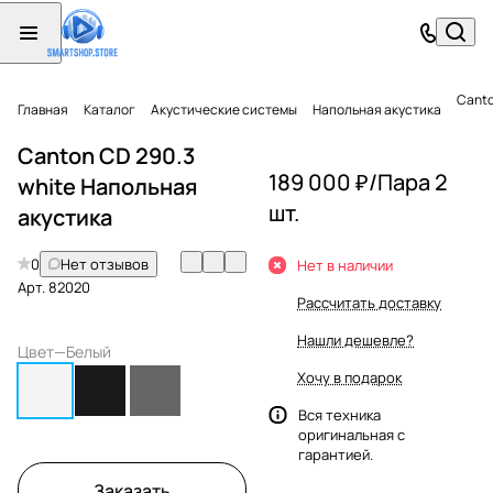
Canto
Главная
Каталог
Акустические системы
Напольная акустика
Canton CD 290.3
189 000 ₽/
Пара 2
white Напольная
шт.
акустика
0
Нет отзывов
Нет в наличии
Арт.
82020
Рассчитать доставку
Нашли дешевле?
Цвет
—
Белый
Хочу в подарок
Вся техника
оригинальная с
гарантией.
Заказать