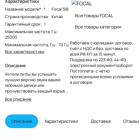
Характеристики
Название модели*
:
Focal SIB
?
Все товары FOCAL
Страна производства
:
Китай
Гарантийный срок
:
1
Все товары категории
Максимальная частота, Гц
:
25000
Работаем с юрлицами: договор,
Минимальная частота, Гц
:
70 Гц
счёт с НДС и без, доставка по
Все характеристики
всей РФ, КП за 15 минут.
Поддержка по 223-ФЗ, 44-ФЗ,
Описание
электронный документооборот.
Постоплата- с чётко
Хотели ли бы вы услышать
прописанными всеми условиями
лучшую версию звука вашей
в договоре.
любимой записи или
прочувствовать каждый взрыв,
смотря любимый фильм -
Все описание
система Sib Evo 5.1 pack
окажется идеальной в любом
случае. Небольшой сателлитный
динамик обладает серьезной
Описание
Характеристики
Доставка
Отзывы
мощностью, наполняющей
комнату изысканным чистым
звучанием с исключительной