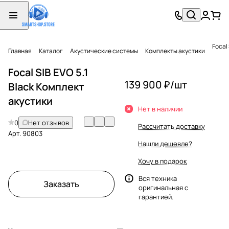
Focal
Главная
Каталог
Акустические системы
Комплекты акустики
Focal SIB EVO 5.1
139 900 ₽/
шт
Black Комплект
акустики
Нет в наличии
0
Нет отзывов
Рассчитать доставку
Арт.
90803
Нашли дешевле?
Хочу в подарок
Вся техника
Заказать
оригинальная с
гарантией.