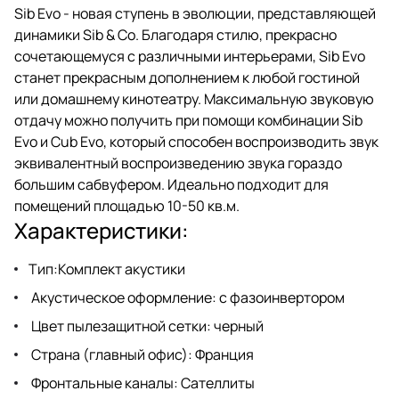
ясностью и превосходной
Sib Evo - новая ступень в эволюции, представляющей
точностью.
динамики Sib & Co. Благодаря стилю, прекрасно
сочетающемуся с различными интерьерами, Sib Evo
станет прекрасным дополнением к любой гостиной
или домашнему кинотеатру. Максимальную звуковую
отдачу можно получить при помощи комбинации Sib
Evo и Cub Evo, который способен воспроизводить звук
эквивалентный воспроизведению звука гораздо
большим сабвуфером. Идеально подходит для
помещений площадью 10-50 кв.м.
Характеристики:
Тип:Комплект акустики
Акустическое оформление: с фазоинвертором
Цвет пылезащитной сетки: черный
Страна (главный офис): Франция
Фронтальные каналы: Сателлиты