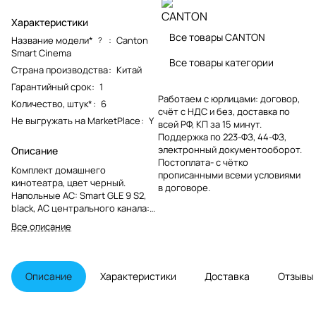
Характеристики
Все товары CANTON
Название модели*
:
Canton
?
Smart Cinema
Все товары категории
Страна производства
:
Китай
Гарантийный срок
:
1
Работаем с юрлицами: договор,
Количество, штук*
:
6
счёт с НДС и без, доставка по
Не выгружать на MarketPlace
:
Y
всей РФ, КП за 15 минут.
Поддержка по 223-ФЗ, 44-ФЗ,
электронный документооборот.
Описание
Постоплата- с чётко
Комплект домашнего
прописанными всеми условиями
кинотеатра, цвет черный.
в договоре.
Напольные АС: Smart GLE 9 S2,
black, АС центрального канала:
Smart GLE 5 S2, black, Полочные
Все описание
АС: Smart GLE 3 S2, black,
Процессор Smart Connect 5.1 Wi-
Fi, Bluetooth, HDMI, AirPlay 2,
Chromecast, Spotify Connect
Описание
Характеристики
Доставка
Отзывы