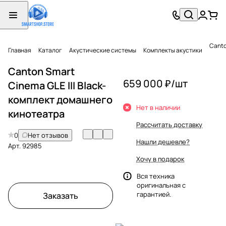
Canto
Главная
Каталог
Акустические системы
Комплекты акустики
Canton Smart
659 000 ₽/
шт
Cinema GLE III Black-
комплект домашнего
Нет в наличии
кинотеатра
Рассчитать доставку
0
Нет отзывов
Нашли дешевле?
Арт.
92985
Хочу в подарок
Вся техника
оригинальная с
гарантией.
Заказать