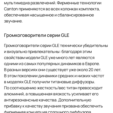
мультимедиа развлечений. Фирменные технологии
Canton применяются во всех колонках комплекта,
обеспечивая насыщенное и сбалансированное
звучание.
Громкоговорители серии GLE
Громкоговорители серии GLE технически убедительны
и визуально привлекательны: благодаря этим
свойствам модели GLE уже много лет являются
одними из самых популярных динамиков в Европе.
В разных версиях они существует уже около 20 лет.
В этом поколении динамики средних и низких частот
в моделях GLE получили титановые диффузоры.
По соотношению жесткость/вес титан превосходит
алюминий, а повышенная вязкость усиливает его
антирезонансные качества. Дополнительную
прибавку к качеству звучания призвана обеспечить
фирменная концепция сплошного диффузора,