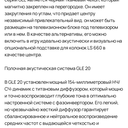
магнитно закреплен на перегородке. Он имеет
закругления по углам, что придает центру
независимый привлекательный вид. он может быть
размещен на телевизионном блоке под телевизором
или в нем. В качестве альтернативы, его можно
включить в игру идеально акустически и визуально на
опциональной подставке для колонок LS 660 в
качестве центра.
Полочная акустическая система GLE 20
В GLE 20 установлен мощный 154-миллиметровый НЧ/
СЧ-динамик с титановым диффузором, который мощно
и точно воспроизводит глубокие тона в оптимально
настроенной системе с фазоинвертором. Его легкий,
но чрезвычайно жесткий диффузор гарантирует
сбалансированное и нейтральное воспроизведение
средних частот с выдающейся четкостью и