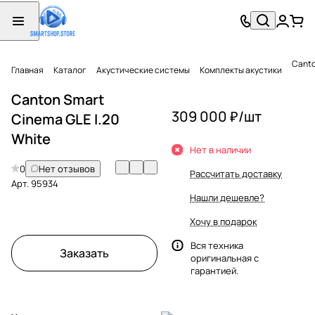
Canto
Главная
Каталог
Акустические системы
Комплекты акустики
Canton Smart
309 000 ₽/
шт
Cinema GLE I.20
White
Нет в наличии
0
Нет отзывов
Рассчитать доставку
Арт.
95934
Нашли дешевле?
Хочу в подарок
Вся техника
Заказать
оригинальная с
гарантией.