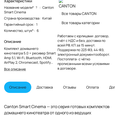
Характеристики
Название модели*
:
Canton
?
Smart Cinema
Все товары CANTON
Страна производства
:
Китай
Все товары категории
Гарантийный срок
:
1
Количество, штук*
:
6
Работаем с юрлицами: договор,
счёт с НДС и без, доставка по
Описание
всей РФ, КП за 15 минут.
Комплект домашнего
Поддержка по 223-ФЗ, 44-ФЗ,
кинотеатра 5.0 + ресивер Smart
электронный документооборот.
Amp 5.1, Wi-Fi, Bluetooth, HDMI,
Постоплата- с чётко
AirPlay 2, Chromecast, Spotify
прописанными всеми условиями
Connect, Dolby Atmos, DTS-HD
в договоре.
Все описание
Описание
Доставка
Отзывы
Оплата
До
Canton Smart Cinema — это серия готовых комплектов
домашнего кинотеатра от одного из ведущих