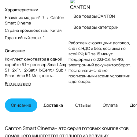
Характеристики
Все товары CANTON
Название модели*
:
Canton
?
Smart Cinema
Все товары категории
Страна производства
:
Китай
Гарантийный срок
:
1
Работаем с юрлицами: договор,
счёт с НДС и без, доставка по
Описание
всей РФ, КП за 15 минут.
Комплект кинотеатра в одной
Поддержка по 223-ФЗ, 44-ФЗ,
коробке 5.1 + ресивер Smart Amp
электронный документооборот.
5.1: 2xFr.+ 2xSat.+ 1xCent.+ Sub +
Постоплата- с чётко
Smart Amp 5.1. Мощность
прописанными всеми условиями
сабвуфера 120 Ватт, размеры 2-
в договоре.
Все описание
х полосных сателлитов (ШхВхГ):
11х16,6х12см, центр (ШхВхГ):
29х11х12см, сабвуфер (ШхВхГ):
24х41х4
Описание
Доставка
Отзывы
Оплата
До
Canton Smart Cinema– это серия готовых комплектов
домашнего кинотеатра от одного из ведущих