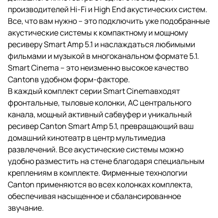
производителей Hi-Fi и High End акустических систем.
Все, что вам нужно – это подключить уже подобранные
акустические системы к компактному и мощному
ресиверу Smart Amp 5.1 и наслаждаться любимыми
фильмами и музыкой в многоканальном формате 5.1.
Smart Cinema – это неизменно высокое качество
Cantonв удобном форм-факторе.
В каждый комплект серии Smart Cinemaвходят
фронтальные, тыловые колонки, АС центрального
канала, мощный активный сабвуфер и уникальный
ресивер Canton Smart Amp 5.1, превращающий ваш
домашний кинотеатр в центр мультимедиа
развлечений. Все акустические системы можно
удобно разместить на стене благодаря специальным
креплениям в комплекте. Фирменные технологии
Canton применяются во всех колонках комплекта,
обеспечивая насыщенное и сбалансированное
звучание.