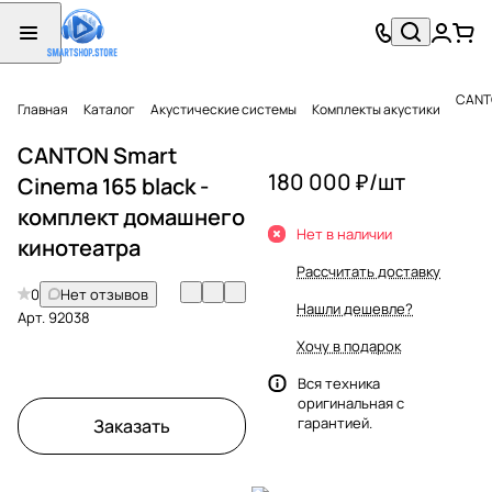
CANTO
Главная
Каталог
Акустические системы
Комплекты акустики
CANTON Smart
180 000 ₽/
шт
Cinema 165 black -
комплект домашнего
Нет в наличии
кинотеатра
Рассчитать доставку
0
Нет отзывов
Нашли дешевле?
Арт.
92038
Хочу в подарок
Вся техника
оригинальная с
гарантией.
Заказать