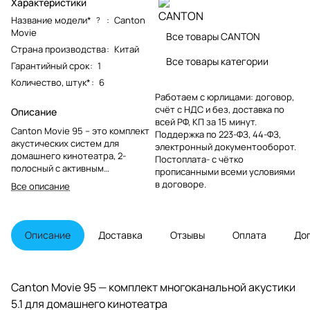
Характеристики
Название модели*
:
Canton
?
Movie
Все товары CANTON
Страна производства
:
Китай
Все товары категории
Гарантийный срок
:
1
Количество, штук*
:
6
Работаем с юрлицами: договор,
счёт с НДС и без, доставка по
Описание
всей РФ, КП за 15 минут.
Canton Movie 95 – это комплект
Поддержка по 223-ФЗ, 44-ФЗ,
акустических систем для
электронный документооборот.
домашнего кинотеатра, 2-
Постоплата- с чётко
полосный с активным
прописанными всеми условиями
сабвуфером, цвет черный.
в договоре.
Все описание
Описание
Доставка
Отзывы
Оплата
До
Canton Movie 95 — комплект многоканальной акустики
5.1 для домашнего кинотеатра