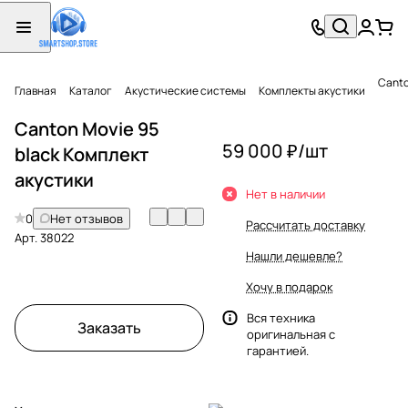
Canto
Главная
Каталог
Акустические системы
Комплекты акустики
Canton Movie 95
59 000 ₽/
шт
black Комплект
акустики
Нет в наличии
0
Нет отзывов
Рассчитать доставку
Арт.
38022
Нашли дешевле?
Хочу в подарок
Вся техника
Заказать
оригинальная с
гарантией.