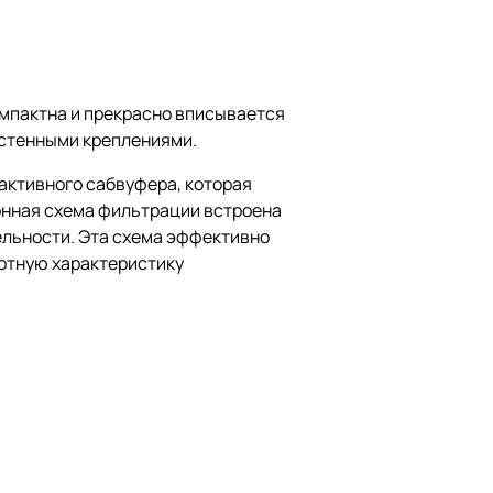
омпактна и прекрасно вписывается
астенными креплениями.
 активного сабвуфера, которая
онная схема фильтрации встроена
ельности. Эта схема эффективно
тотную характеристику