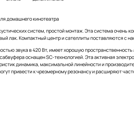
 для домашнего кинотеатра
устических систем, простой монтаж. Эта система очень к
вый лак. Компактный центр и сателлиты поставляются с н
щностью звука в 420 Вт, имеет хорошую пространственность
 сабвуфера оснащен SC-технологией. Эта активная электр
еристик динамика, максимальной линейности и производит
могут привести к чрезмерному резонансу и расширяют час