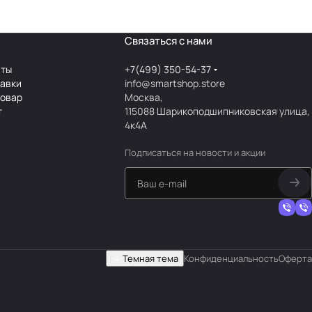
Связаться с нами
аты
+7(499) 350-54-37
тавки
info@smartshop.store
товар
Москва,
т
115088 Шарикоподшипниковская улица,
4к4А
Подписаться
на новости и акции
Темная тема
Конфиденциальность
Оферта