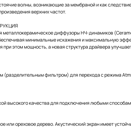
тоячие волны, возникающие за мембраной и как следствие
произведения верхних частот.
ТРУКЦИЯ
ся металлокерамическое диффузоры НЧ-динамиков (Cerame
беспечивая минимальные искажения и максимальную эффек
при этом мощность, а новая структура драйвера улучшает
м (разделительным фильтром) для перехода с режима Atm
ой высокого качества для подключения любыми способам
е или ореховое дерево. Акустический экран имеет устойч