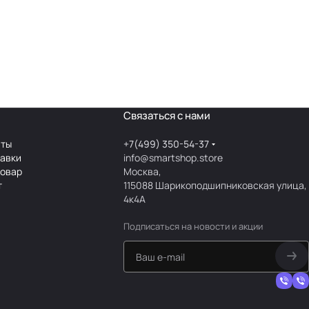
Связаться с нами
аты
+7(499) 350-54-37
тавки
info@smartshop.store
товар
Москва,
т
115088 Шарикоподшипниковская улица,
4к4А
Подписаться
на новости и акции