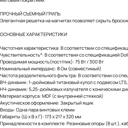
матовым покрытием.
ПРОЧНЫЙ СЪЕМНЫЙ ГРИЛЬ
Элегантная решетка на магнитах позволяет скрыть броский
ОСНОВНЫЕ ХАРАКТЕРИСТИКИ
Частотная характеристика: В соответствии со спецификац
Чувствительность*: В соответствии со спецификацией Dol
Проводимая мощность(пост/пик): 75 Вт / 300 Вт
Номинальный имперданс: 8 Ом (совместимый)
Частота разделительного фильтра: В соответствии со спе
ВЧ-динамик: 1-дюймовый титановый купол с подвесом LTS,
НЧ-динамик: 5,25-дюймовых излучателя с коническими д
Материал корпуса: MDF (с внутренней стяжкой)
Акустическое оформление: Закрытый ящик
Входы: Одна пара винтовых клемм
Габариты (Ш х В х Г): 173 х 217 х 320 мм
Принадлежности в комплекте: Резиновые опоры (8 шт.), ка