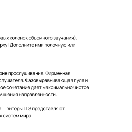
овых колонок объемного звучания).
ерху! Дополните ими полочную или
зоне прослушивания. Фирменная
а слушателя. Фазовыравнивающая пуля и
кое сочетание дает максимально чистое
лучшения направленности.
а. Твитеры LTS представляют
х систем мира.