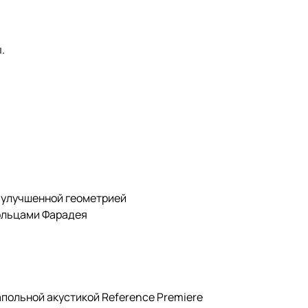
.
с улучшенной геометрией
кольцами Фарадея
апольной акустикой Reference Premiere