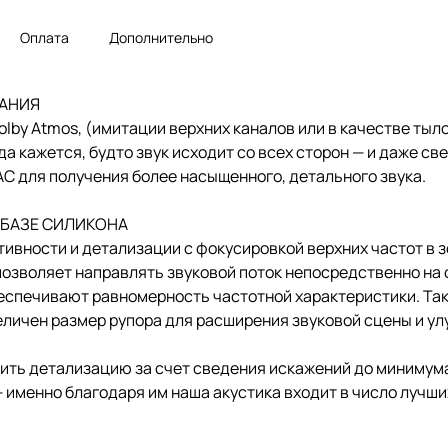
Оплата
Дополнительно
АНИЯ
lby Atmos, (имитации верхних каналов или в качестве тыл
а кажется, будто звук исходит со всех сторон — и даже св
АС для получения более насыщенного, детального звука.
 БАЗЕ СИЛИКОНА
вности и детализации с фокусировкой верхних частот в 
 позволяет направлять звуковой поток непосредственно н
еспечивают равномерность частотной характеристики. Та
величен размер рупора для расширения звуковой сцены и у
шить детализацию за счет сведения искажений до минимум
именно благодаря им наша акустика входит в число лучши