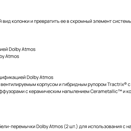
 вид колонки и превратить ее в скромный элемент системы
ией Dolby Atmos
by Atmos
цификацией Dolby Atmos
 вентилируемым корпусом и гибридным рупором Tractrix® 
иффузорами с керамическим напылением Cerametallic™ и 
бели-перемычки Dolby Atmos (2 шт.) для использования с н