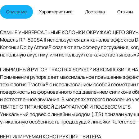
Описание
Характеристики
Доставка
Отзывы
САМЫЕ УНИВЕРСАЛЬНЫЕ КОЛОНКИ ОКРУЖАЮЩЕГО ЗВУЧ
Модель RP-500SA II используется для каналов эффектов Do
Колонки Dolby Atmos® создают атмосферу погружения, когд
напольную акустику, или используйте в качестве тыловых 
ГИБРИДНЫЙ РУПОР TRACTRIX 90°х90° ИЗ КОМПОЗИТА НА
Применение рупора дает максимальное повышение эффекти
технология Tractrix® с использованием особой геометрии
поверхность из формованного под давлением силикона об
и естественное звучание. В моделях второго поколения у
ТВИТЕР С ТИТАНОВОЙ ДИАФРАГМОЙ И ПОДВЕСОМ LTS
Уникальный подвес с линейным ходом (LTS) призван улуч
уникальную особенность предыдущей линейки Reference — 
ВЕНТИЛИРУЕМАЯ КОНСТРУКЦИЯ ТВИТЕРА