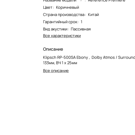
Название модели*
:
Reference Premiere
Цвет
:
Коричневый
Страна производства
:
Китай
Гарантийный срок
:
1
Вид акустики
:
Пассивная
Все характеристики
Описание
Klipsch RP-500SA Ebony , Dolby Atmos / Surround
133мм, ВЧ 1 x 25мм
Все описание