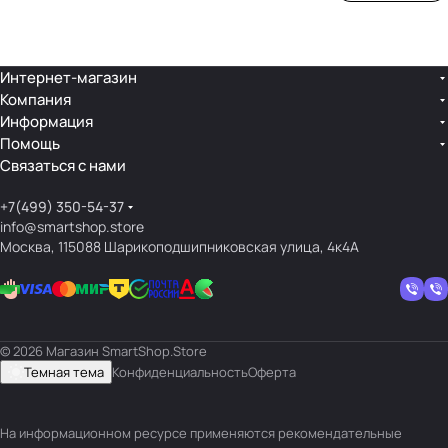
ой
ния
шек
ар»
лин
»
ейк
и
Интернет-магазин
Компания
кос
Информация
мет
Помощь
ики
Связаться с нами
+7(499) 350-54-37
info@smartshop.store
Москва, 115088 Шарикоподшипниковская улица, 4к4А
© 2026 Магазин SmartShop.Store
Темная тема
Конфиденциальность
Оферта
На информационном ресурсе применяются
рекомендательные