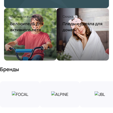
Взрослым и детям
Скидка 30%
Велосипеды для
Пледы и одеяла для
активного лета
дома
Бренды