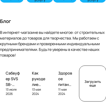
Блог
В интернет-магазине вы найдете многое: от строительных
материалов до товаров для творчества. Мы работаем с
крупными брендами и проверенными индивидуальными
предпринимателями. Будьте уверены в качестве наших
товаров!
Обзоры
Советы
Творчество
Сабвуф
Как
Здоров
сабвуферов
покупателям
ер SVS
рукоде
ое
Загрузить
SB-
лие
питание
еще
13 июля
13 мая
11 мая
1000
помога
без
2026
2024
2024
Pro
ет
глютен
развива
а: как