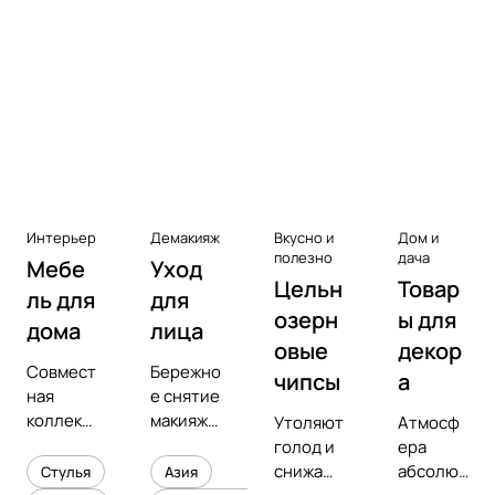
Аксессуары к виниловым
проигрывателям
Чистота
Интерьер
Демакияж
Вкусно и
Дом и
полезно
дача
Мебе
Уход
Цельн
Товар
ль для
для
озерн
ы для
дома
лица
овые
декор
Совмест
Бережно
чипсы
а
ная
е снятие
коллекц
макияжа
Утоляют
Атмосф
ия с
и
голод и
ера
предмет
увлажне
снижают
абсолют
Стулья
Азия
ным
ние