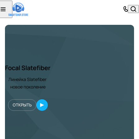
Focal Slatefiber
Линейка Slatefiber
новое поколение
ОТКРЫТЬ