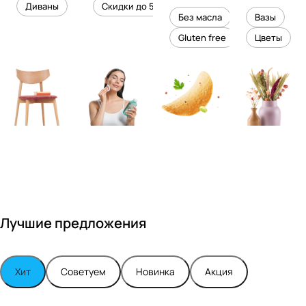
уровень
ного
Диваны
Скидки до 50%
дизайне
кожи
холесте
уюта в
Без масла
Вазы
ром
рина
вашем
Gluten free
Цветы
Максимо
интерье
м
ре
Турским
Лучшие предложения
Хит
Советуем
Новинка
Акция