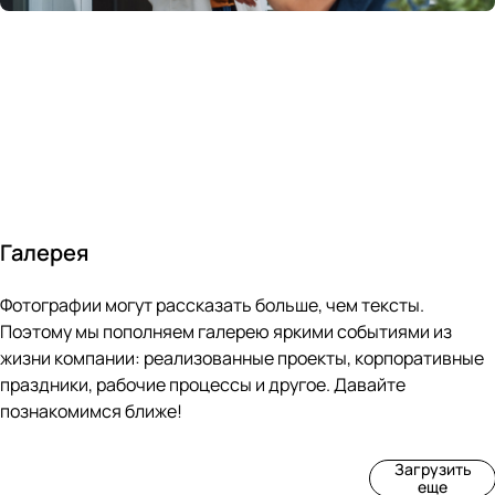
России
в
70&#37;
с
за 24
течение
всем
ведущими
часа
10 минут
покупателям
производите
Галерея
4
3
4
3
Фотографии могут рассказать больше, чем тексты.
фот
фот
фот
фот
о
о
о
о
Поэтому мы пополняем галерею яркими событиями из
Пр
Рек
Вы
Ма
жизни компании: реализованные проекты, корпоративные
оиз
онс
ста
рке
праздники, рабочие процессы и другое. Давайте
вод
тру
вка
т
познакомимся ближе!
ств
кци
«М
«Ар
о
я
ир
т-
Загрузить
нов
зда
ко
баз
еще