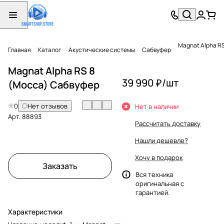
Magnat Alpha R
Главная
Каталог
Акустические системы
Сабвуфер
Magnat Alpha RS 8
39 990 ₽/
шт
(Mocca) Сабвуфер
0
Нет отзывов
Нет в наличии
Арт.
88893
Рассчитать доставку
Нашли дешевле?
Хочу в подарок
Заказать
Вся техника
оригинальная с
гарантией.
Характеристики