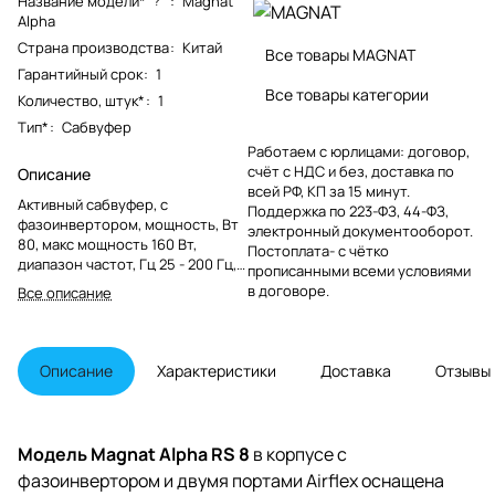
Название модели*
:
Magnat
?
Alpha
Страна производства
:
Китай
Все товары MAGNAT
Гарантийный срок
:
1
Все товары категории
Количество, штук*
:
1
Тип*
:
Сабвуфер
Работаем с юрлицами: договор,
счёт с НДС и без, доставка по
Описание
всей РФ, КП за 15 минут.
Активный сабвуфер, с
Поддержка по 223-ФЗ, 44-ФЗ,
фазоинвертором, мощность, Вт
электронный документооборот.
80, макс мощность 160 Вт,
Постоплата- с чётко
диапазон частот, Гц 25 - 200 Гц,
прописанными всеми условиями
частота разделения кроссовера
в договоре.
Все описание
50 - 150 Гц, НЧ-излучатель, мм
200 мм, разъемы RCA, Line LFE,
размеры (ШхВхГ) 260 × 350 × 350
мм, вес 8.5 кг
Описание
Характеристики
Доставка
Отзывы
Модель Magnat Alpha RS 8
в корпусе с
фазоинвертором и двумя портами Airflex оснащена