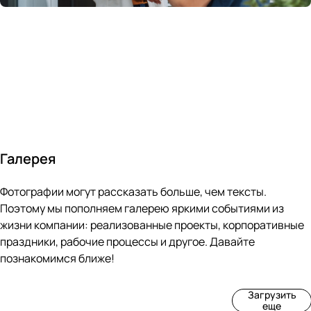
России
в
70&#37;
с
за 24
течение
всем
ведущими
часа
10 минут
покупателям
производите
Галерея
4
3
4
3
Фотографии могут рассказать больше, чем тексты.
фот
фот
фот
фот
о
о
о
о
Поэтому мы пополняем галерею яркими событиями из
Пр
Рек
Вы
Ма
жизни компании: реализованные проекты, корпоративные
оиз
онс
ста
рке
праздники, рабочие процессы и другое. Давайте
вод
тру
вка
т
познакомимся ближе!
ств
кци
«М
«Ар
о
я
ир
т-
Загрузить
нов
зда
ко
баз
еще