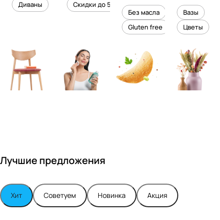
уровень
ного
Диваны
Скидки до 50%
дизайне
кожи
холесте
уюта в
Без масла
Вазы
ром
рина
вашем
Gluten free
Цветы
Максимо
интерье
м
ре
Турским
Лучшие предложения
Хит
Советуем
Новинка
Акция