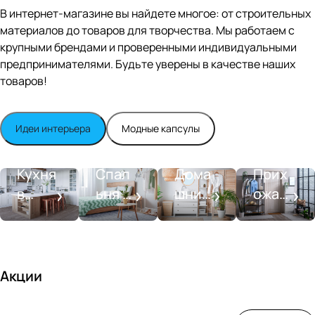
Editio
В интернет-магазине вы найдете многое: от строительных
n
материалов до товаров для творчества. Мы работаем с
Whit
крупными брендами и проверенными индивидуальными
e
satin
предпринимателями. Будьте уверены в качестве наших
товаров!
Идеи интерьера
Модные капсулы
Прихожа
Кухня
Спальня
Ванная
я
Кухня
Спал
Дома
Прих
в
ьня в
шний
ожая
стиле
совре
SPA-
со
моде
менн
салон
вкусо
рн
ом
м
стиле
Акции