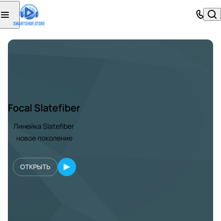
Focal Slatefiber
Линейка Slatefiber
новое поколение
ОТКРЫТЬ