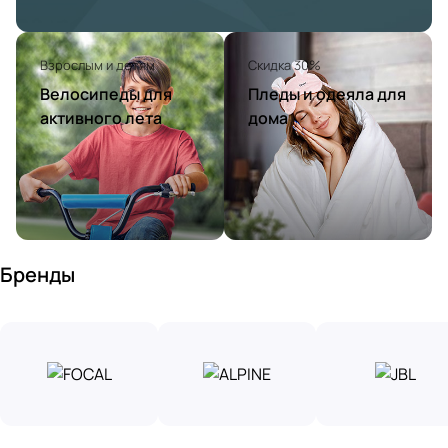
Взрослым и детям
Скидка 30%
Велосипеды для
Пледы и одеяла для
активного лета
дома
Бренды