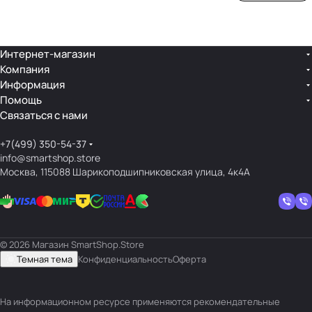
ой
ния
шек
ар»
лин
»
ейк
и
Интернет-магазин
Компания
кос
Информация
мет
Помощь
ики
Связаться с нами
+7(499) 350-54-37
info@smartshop.store
Москва, 115088 Шарикоподшипниковская улица, 4к4А
© 2026 Магазин SmartShop.Store
Темная тема
Конфиденциальность
Оферта
На информационном ресурсе применяются
рекомендательные