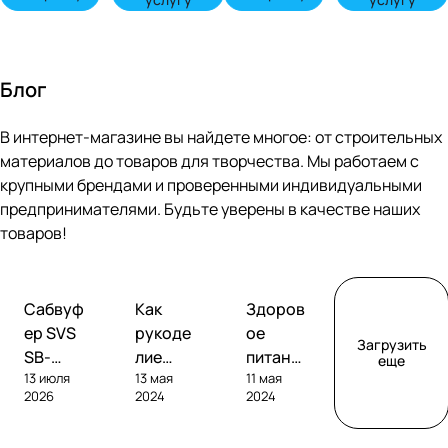
Блог
В интернет-магазине вы найдете многое: от строительных
материалов до товаров для творчества. Мы работаем с
крупными брендами и проверенными индивидуальными
предпринимателями. Будьте уверены в качестве наших
товаров!
Обзоры
Советы
Творчество
Сабвуф
Как
Здоров
сабвуферов
покупателям
ер SVS
рукоде
ое
Загрузить
SB-
лие
питание
еще
13 июля
13 мая
11 мая
1000
помога
без
2026
2024
2024
Pro
ет
глютен
развива
а: как