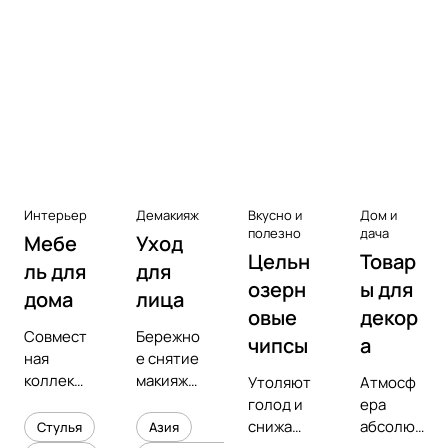
Аксессуары к виниловым
проигрывателям
Чистота
Интерьер
Демакияж
Вкусно и
Дом и
полезно
дача
Мебе
Уход
Цельн
Товар
ль для
для
озерн
ы для
дома
лица
овые
декор
Совмест
Бережно
чипсы
а
ная
е снятие
коллекц
макияжа
Утоляют
Атмосф
ия с
и
голод и
ера
предмет
увлажне
снижают
абсолют
Стулья
Азия
ным
ние