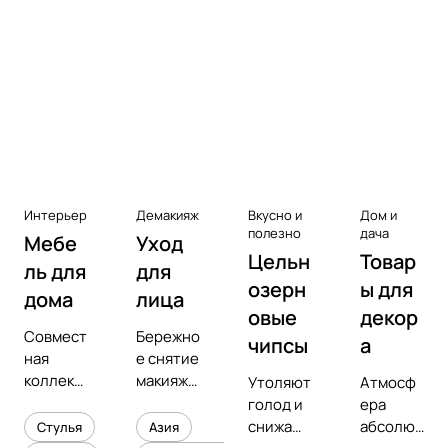
Аксессуары к виниловым
проигрывателям
Чистота
Интерьер
Демакияж
Вкусно и
Дом и
полезно
дача
Мебе
Уход
Цельн
Товар
ль для
для
озерн
ы для
дома
лица
овые
декор
Совмест
Бережно
чипсы
а
ная
е снятие
коллекц
макияжа
Утоляют
Атмосф
ия с
и
голод и
ера
предмет
увлажне
снижают
абсолют
Стулья
Азия
ным
ние