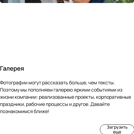
России
в
70&#37;
с
за 24
течение
всем
ведущими
часа
10 минут
покупателям
производите
Галерея
4
3
4
3
Фотографии могут рассказать больше, чем тексты.
фот
фот
фот
фот
о
о
о
о
Поэтому мы пополняем галерею яркими событиями из
Пр
Рек
Вы
Ма
жизни компании: реализованные проекты, корпоративные
оиз
онс
ста
рке
праздники, рабочие процессы и другое. Давайте
вод
тру
вка
т
познакомимся ближе!
ств
кци
«М
«Ар
о
я
ир
т-
Загрузить
нов
зда
ко
баз
еще