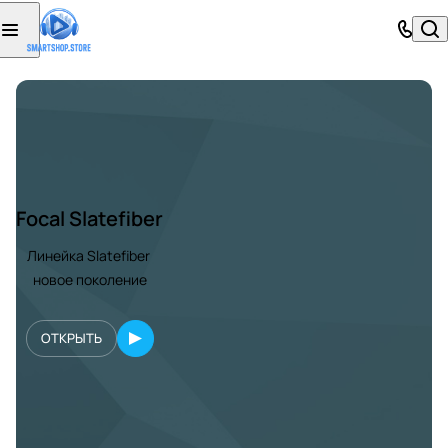
Focal Slatefiber
Линейка Slatefiber
новое поколение
ОТКРЫТЬ