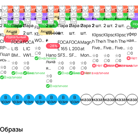
Хит
Хит
Хит
Хит
Хит
Хит
Хит
Хит
Хит
Хит
Хит
Хи
119 990
30 980
17 320
4 670
500 000
45 640
29 980
79 990
119 990
119 990
119 990
22 6
Советуем
Советуем
Советуем
Советуем
Акция
Новинка
Новинка
Советуем
Новинка
Новинка
Новинка
Со
₽/
Пара
₽/
₽/
₽/
шт
₽/
Пара
₽/
₽/
₽/
₽/
Пара
₽/
Пара
₽/
Пара
₽/
шт
Новинка
Новинка
Но
2 шт.
Пара 2
Пара
2 шт.
Пара 2
Пара 2
Пара 2
2 шт.
2 шт.
2 шт.
Flash
Сабв
Акция
Акция
шт.
2 шт.
шт.
шт.
шт.
699 000
KEN
уфер
KLIPS
Klipsc
Klipsc
Klipsc
Идеальный
WOO
ная
выбор
₽
CH
h The
h The
h The
FOCA
FOCA
FOCA
FOCA
Magn
-28%
D
голо
RP-
Fives
Fives
Fives
L IS
L IC
0
L 165
L 200
at
0
KMM
вка
0
0
5000
II
II Oak
II
Подп
BMW
VW16
Напо
SF3
SF
Monit
0
0
0
В наличии
Нет
-105
FOCA
ись к
F II
Ebon
Поло
Waln
0
0
0
100L
5
льна
Slate
Slate
or
0
0
0
0
0
товар
Нет в наличии
Нет в наличии
Нет в нали
Авто
L
Waln
y
чная
ut
0
Коло
Коло
я
fiber
fiber
Refer
0
0
0
0
0
у
0
магн
SUB
В наличии
В наличии
В наличии
В наличии
Нет в наличии
ut
Поло
акти
Поло
нки
нки
акуст
Коло
Коло
ence
0
В наличии
итол
20 SF
Напо
чная
вная
чная
авто
авто
ика
нки
нки
5A
0
а
В наличии
льна
акти
акуст
акти
моби
моби
прем
авто
авто
Black
я
вная
ичес
вная
льны
льны
иум-
моби
моби
Напо
В
В
В
В
В
В
В
акуст
Заказать
Заказать
акуст
Заказать
кая
Заказать
акуст
Заказа
е
е
клас
льны
льны
льна
орзину
корзину
корзину
корзину
корзину
корзину
корзину
ика
ичес
сист
ичес
са
е
е
я
кая
ема
кая
Cant
акуст
сист
сист
on
ика
ема
ема
Karat
Образы
GS