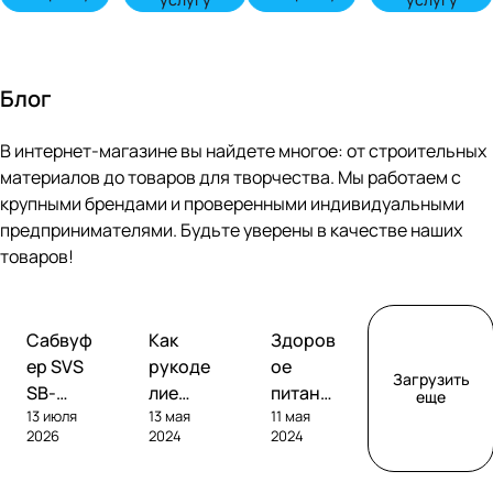
Блог
В интернет-магазине вы найдете многое: от строительных
материалов до товаров для творчества. Мы работаем с
крупными брендами и проверенными индивидуальными
предпринимателями. Будьте уверены в качестве наших
товаров!
Обзоры
Советы
Творчество
Сабвуф
Как
Здоров
сабвуферов
покупателям
ер SVS
рукоде
ое
Загрузить
SB-
лие
питание
еще
13 июля
13 мая
11 мая
1000
помога
без
2026
2024
2024
Pro
ет
глютен
развива
а: как