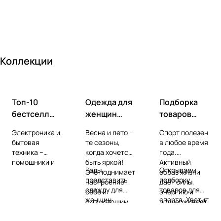
ть
выбрат
фантаз
ь и
ию и
пригот
улучша
овить?
ть
Коллекции
настро
ение
Топ-10
Одежда для
Подборка
бестселле
женщин
товаров
ров
весна-лето
для спорта
Электроника и
Весна и лето –
Спорт полезен
электроник
бытовая
те сезоны,
в любое время
и
техника –
когда хочется
года.
помощники и
быть яркой!
Активный
Рады
Открываем
верные друзья
Это поднимает
образ жизни
представить
подборку
в
настроение
дает силы,
одежду для
товаров для
повседневной
себе и
энергию и
женщин
спорта. Хватит
жизни. У нас
окружающим.
поддерживает
весна-лето.
сидеть сложа
вы найдете то,
Стильный
иммунитет.
Выбирайте
руки!