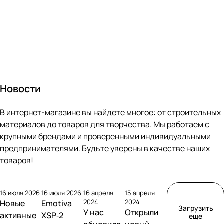
что давно
свитер на
Хватит искать
товары, чтобы
Измените
искали.
весну –
причины и
освежить свой
свою жизнь.
Техника не
незаменимая
откладывать
гардероб.
Выбирайте
только
деталь
поход в
Изделия
одежду и
стильная, но и
комфортного
спортзал на
соответствую
инвентарь по
качественная.
образа. У нас
понедельник.
т высокому
выгодным
Все проверки
вы найдете
Пришло время
качеству.
ценам. Деньги
успешно
пуловер под
поднять
Будут служить
на абонемент
пройдены. А
свои
внутренний
Новости
не один год!
в зал точно
характеристик
пожелания:
дух и держать
Соберите свой
останутся :)
и
стандартный,
себя в форме.
образ в нашем
Мы
соответствую
с открытой
Помните, что
В интернет-магазине вы найдете многое: от строительных
интернет-
приготовили
т стандартам.
спиной, на
все виды
материалов до товаров для творчества. Мы работаем с
магазине:
товары для
шнуровке, со
спорта
крупными брендами и проверенными индивидуальными
элегантный,
новичков и
стразами,
хороши.
предпринимателями. Будьте уверены в качестве наших
скоромный,
опытных
вышивкой и др.
Главное найти
соблазнительн
спортсменов.
товаров!
А для жаркого
для себя тот,
ый,
Разбирайте
лета мы
который
женственный.
все для
подготовили
приносит
Притягивайте
спорта, пока
легкие
удовольствие.
16 июля 2026
16 июля 2026
16 апреля
15 апреля
взгляды и
есть все
сарафаны. Это
2024
2024
Новые
Emotiva
чувствуйте
размеры и
Загрузить
арсенал,
У нас
Открыли
активные
XSP‑2
еще
себя
цвета.
который