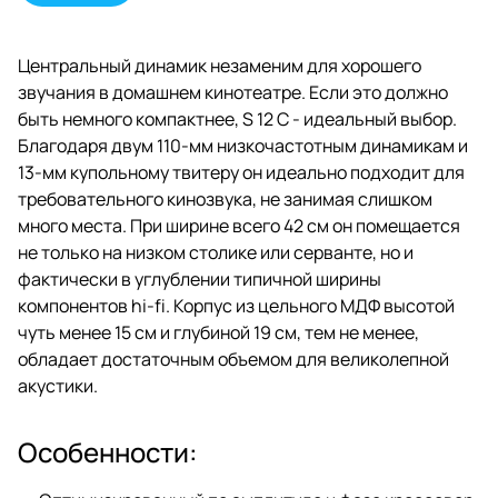
не занимая слишком много
места. При ширине всего 42 см
он помещается не только на
Центральный динамик незаменим для хорошего
низком столике или серванте, но
звучания в домашнем кинотеатре. Если это должно
и фактически в углублении
типичной ширины компонентов
быть немного компактнее, S 12 C - идеальный выбор.
hi-fi. Корпус из цельного МДФ
Благодаря двум 110-мм низкочастотным динамикам и
высотой чуть менее 15 см и
13-мм купольному твитеру он идеально подходит для
глубиной 19 см, тем не менее,
обладает достаточным объемом
требовательного кинозвука, не занимая слишком
для великолепной акустики.
много места. При ширине всего 42 см он помещается
не только на низком столике или серванте, но и
фактически в углублении типичной ширины
компонентов hi-fi. Корпус из цельного МДФ высотой
чуть менее 15 см и глубиной 19 см, тем не менее,
обладает достаточным объемом для великолепной
акустики.
Особенности: