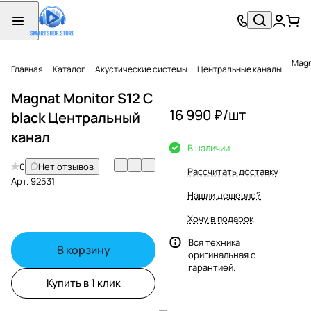
Magn
Главная
Каталог
Акустические системы
Центральные каналы
Magnat Monitor S12 C
16 990 ₽/
шт
black Центральный
канал
В наличии
0
Нет отзывов
Рассчитать доставку
Арт.
92531
Нашли дешевле?
Хочу в подарок
Вся техника
В корзину
оригинальная с
гарантией.
Купить в 1 клик