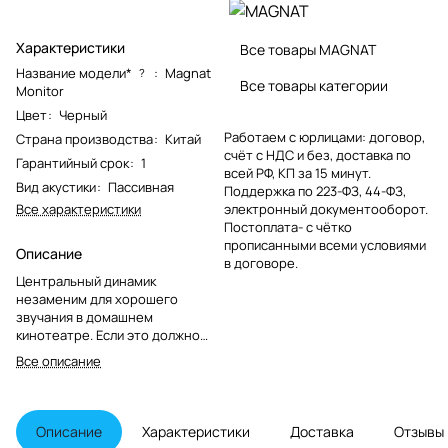
Характеристики
Все товары MAGNAT
Название модели*
:
Magnat
?
Все товары категории
Monitor
Цвет
:
Черный
Работаем с юрлицами: договор,
Страна производства
:
Китай
счёт с НДС и без, доставка по
Гарантийный срок
:
1
всей РФ, КП за 15 минут.
Вид акустики
:
Пассивная
Поддержка по 223-ФЗ, 44-ФЗ,
Все характеристики
электронный документооборот.
Постоплата- с чётко
прописанными всеми условиями
Описание
в договоре.
Центральный динамик
незаменим для хорошего
звучания в домашнем
кинотеатре. Если это должно
быть немного компактнее, S 12 C
Все описание
- идеальный выбор. Благодаря
двум 110-мм низкочастотным
динамикам и 13-мм купольному
твитеру он идеально подходит
Описание
Характеристики
Доставка
Отзывы
для требовательного кинозвука,