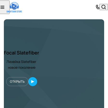
Focal Slatefiber
Линейка Slatefiber
новое поколение
ОТКРЫТЬ