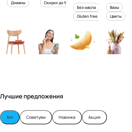
уровень
ного
Диваны
Скидки до 50%
дизайне
кожи
холесте
уюта в
Без масла
Вазы
ром
рина
вашем
Gluten free
Цветы
Максимо
интерье
м
ре
Турским
Лучшие предложения
Хит
Советуем
Новинка
Акция