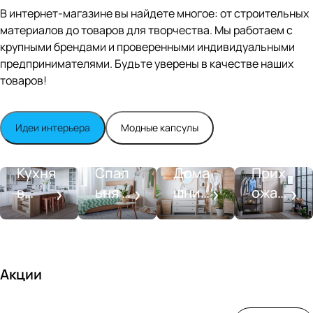
Editio
В интернет-магазине вы найдете многое: от строительных
n
материалов до товаров для творчества. Мы работаем с
Whit
крупными брендами и проверенными индивидуальными
e
satin
предпринимателями. Будьте уверены в качестве наших
товаров!
Идеи интерьера
Модные капсулы
Прихожа
Кухня
Спальня
Ванная
я
Кухня
Спал
Дома
Прих
в
ьня в
шний
ожая
стиле
совре
SPA-
со
моде
менн
салон
вкусо
рн
ом
м
стиле
Акции