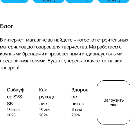
Блог
В интернет-магазине вы найдете многое: от строительных
материалов до товаров для творчества. Мы работаем с
крупными брендами и проверенными индивидуальными
предпринимателями. Будьте уверены в качестве наших
товаров!
Обзоры
Советы
Творчество
Сабвуф
Как
Здоров
сабвуферов
покупателям
ер SVS
рукоде
ое
Загрузить
SB-
лие
питание
еще
13 июля
13 мая
11 мая
1000
помога
без
2026
2024
2024
Pro
ет
глютен
развива
а: как