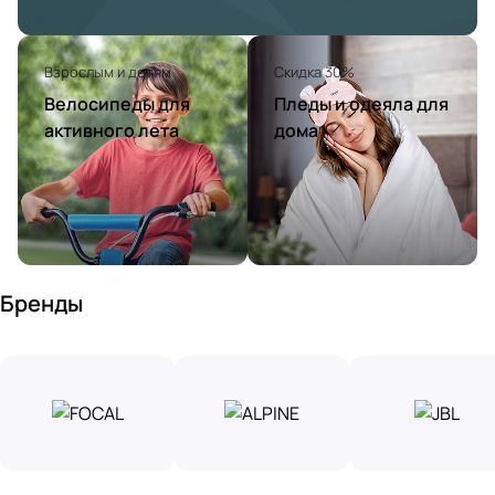
Взрослым и детям
Скидка 30%
Велосипеды для
Пледы и одеяла для
активного лета
дома
Бренды