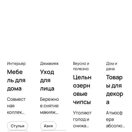
Аксессуары к виниловым
проигрывателям
Чистота
Интерьер
Демакияж
Вкусно и
Дом и
полезно
дача
Мебе
Уход
Цельн
Товар
ль для
для
озерн
ы для
дома
лица
овые
декор
Совмест
Бережно
чипсы
а
ная
е снятие
коллекц
макияжа
Утоляют
Атмосф
ия с
и
голод и
ера
предмет
увлажне
снижают
абсолют
Стулья
Азия
ным
ние