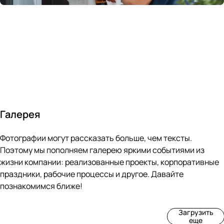
России
в
70&#37;
с
за 24
течение
всем
ведущими
часа
10 минут
покупателям
производите
Галерея
4
3
4
3
Фотографии могут рассказать больше, чем тексты.
фот
фот
фот
фот
о
о
о
о
Поэтому мы пополняем галерею яркими событиями из
Пр
Рек
Вы
Ма
жизни компании: реализованные проекты, корпоративные
оиз
онс
ста
рке
праздники, рабочие процессы и другое. Давайте
вод
тру
вка
т
познакомимся ближе!
ств
кци
«М
«Ар
о
я
ир
т-
Загрузить
нов
зда
ко
баз
еще