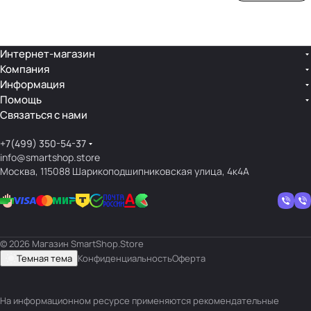
ой
ния
шек
ар»
лин
»
ейк
и
Интернет-магазин
Компания
кос
Информация
мет
Помощь
ики
Связаться с нами
+7(499) 350-54-37
info@smartshop.store
Москва, 115088 Шарикоподшипниковская улица, 4к4А
© 2026 Магазин SmartShop.Store
Темная тема
Конфиденциальность
Оферта
На информационном ресурсе применяются
рекомендательные