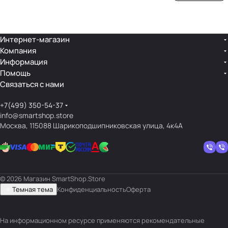
ой
ния
шек
ар»
лин
»
ейк
и
Интернет-магазин
Компания
кос
Информация
мет
Помощь
ики
Связаться с нами
+7(499) 350-54-37
info@smartshop.store
Москва, 115088 Шарикоподшипниковская улица, 4к4А
© 2026 Магазин SmartShop.Store
Темная тема
Конфиденциальность
Оферта
На информационном ресурсе применяются
рекомендательные