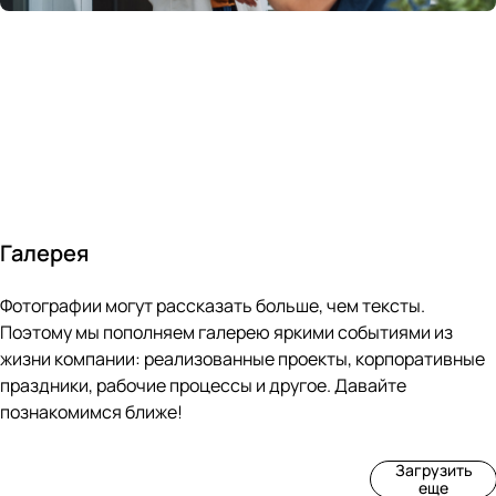
России
в
70&#37;
с
за 24
течение
всем
ведущими
часа
10 минут
покупателям
производите
Галерея
4
3
4
3
Фотографии могут рассказать больше, чем тексты.
фот
фот
фот
фот
о
о
о
о
Поэтому мы пополняем галерею яркими событиями из
Пр
Рек
Вы
Ма
жизни компании: реализованные проекты, корпоративные
оиз
онс
ста
рке
праздники, рабочие процессы и другое. Давайте
вод
тру
вка
т
познакомимся ближе!
ств
кци
«М
«Ар
о
я
ир
т-
Загрузить
нов
зда
ко
баз
еще