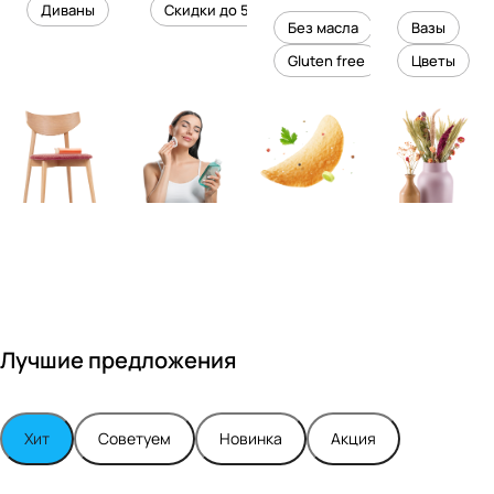
уровень
ного
Диваны
Скидки до 50%
дизайне
кожи
холесте
уюта в
Без масла
Вазы
ром
рина
вашем
Gluten free
Цветы
Максимо
интерье
м
ре
Турским
Лучшие предложения
Хит
Советуем
Новинка
Акция