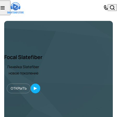
Focal Slatefiber
Линейка Slatefiber
новое поколение
ОТКРЫТЬ