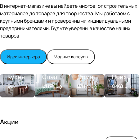
Editio
В интернет-магазине вы найдете многое: от строительных
n
материалов до товаров для творчества. Мы работаем с
Whit
крупными брендами и проверенными индивидуальными
e
satin
предпринимателями. Будьте уверены в качестве наших
товаров!
Идеи интерьера
Модные капсулы
Прихожа
Кухня
Спальня
Ванная
я
Кухня
Спал
Дома
Прих
в
ьня в
шний
ожая
стиле
совре
SPA-
со
моде
менн
салон
вкусо
рн
ом
м
стиле
Акции