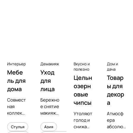
Аксессуары к виниловым
проигрывателям
Чистота
Интерьер
Демакияж
Вкусно и
Дом и
полезно
дача
Мебе
Уход
Цельн
Товар
ль для
для
озерн
ы для
дома
лица
овые
декор
Совмест
Бережно
чипсы
а
ная
е снятие
коллекц
макияжа
Утоляют
Атмосф
ия с
и
голод и
ера
предмет
увлажне
снижают
абсолют
Стулья
Азия
ным
ние