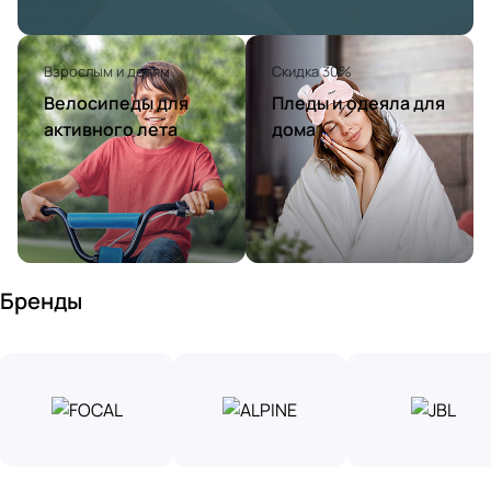
Взрослым и детям
Скидка 30%
Велосипеды для
Пледы и одеяла для
активного лета
дома
Бренды