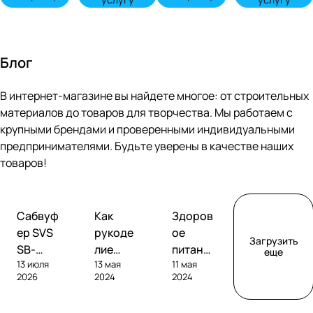
Блог
В интернет-магазине вы найдете многое: от строительных
материалов до товаров для творчества. Мы работаем с
крупными брендами и проверенными индивидуальными
предпринимателями. Будьте уверены в качестве наших
товаров!
Обзоры
Советы
Творчество
Сабвуф
Как
Здоров
сабвуферов
покупателям
ер SVS
рукоде
ое
Загрузить
SB-
лие
питание
еще
13 июля
13 мая
11 мая
1000
помога
без
2026
2024
2024
Pro
ет
глютен
развива
а: как