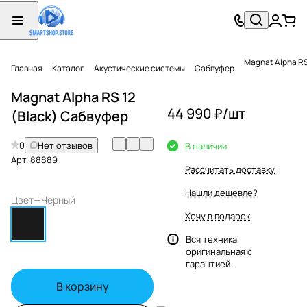
Magnat Alpha RS
Главная
Каталог
Акустические системы
Сабвуфер
Magnat Alpha RS 12
44 990 ₽/
шт
(Black) Сабвуфер
0
Нет отзывов
В наличии
Арт.
88889
Рассчитать доставку
Нашли дешевле?
Цвет
—
Черный
Хочу в подарок
Вся техника
оригинальная с
гарантией.
В корзину