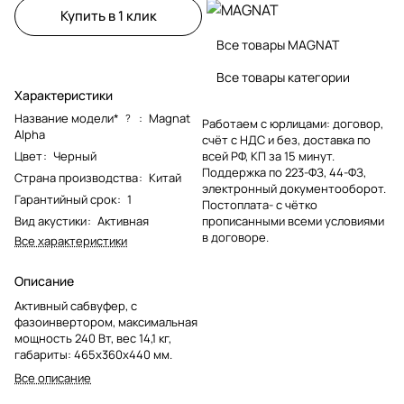
Купить в 1 клик
Все товары MAGNAT
Все товары категории
Характеристики
Название модели*
:
Magnat
?
Работаем с юрлицами: договор,
Alpha
счёт с НДС и без, доставка по
Цвет
:
Черный
всей РФ, КП за 15 минут.
Поддержка по 223-ФЗ, 44-ФЗ,
Страна производства
:
Китай
электронный документооборот.
Гарантийный срок
:
1
Постоплата- с чётко
Вид акустики
:
Активная
прописанными всеми условиями
в договоре.
Все характеристики
Описание
Активный сабвуфер, с
фазоинвертором, максимальная
мощность 240 Вт, вес 14,1 кг,
габариты: 465х360х440 мм.
Все описание