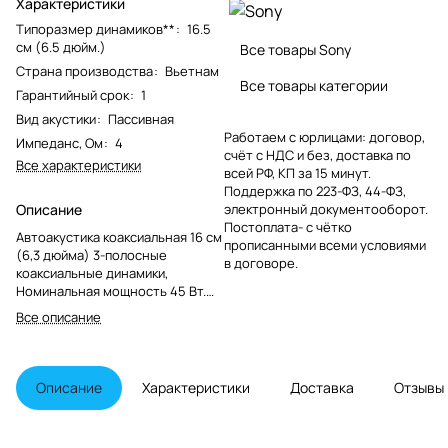
Характеристики
Типоразмер динамиков**
:
16.5
см (6.5 дюйм.)
Все товары Sony
Страна производства
:
Вьетнам
Все товары категории
Гарантийный срок
:
1
Вид акустики
:
Пассивная
Работаем с юрлицами: договор,
Импеданс, Ом
:
4
счёт с НДС и без, доставка по
Все характеристики
всей РФ, КП за 15 минут.
Поддержка по 223-ФЗ, 44-ФЗ,
Описание
электронный документооборот.
Постоплата- с чётко
Автоакустика коаксиальная 16 см
прописанными всеми условиями
(6,3 дюйма) 3-полосные
в договоре.
коаксиальные динамики,
Номинальная мощность 45 Вт.
Пиковая мощность 270 Вт.
Все описание
Диапазон частот 55–24 000 Гц
Описание
Характеристики
Доставка
Отзывы