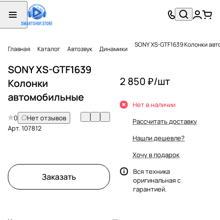
SONY XS-GTF1639 Колонки ав
Главная
Каталог
Автозвук
Динамики
SONY XS-GTF1639
2 850 ₽/
шт
Колонки
автомобильные
Нет в наличии
0
Нет отзывов
Рассчитать доставку
Арт.
107812
Нашли дешевле?
Хочу в подарок
Вся техника
Заказать
оригинальная с
гарантией.