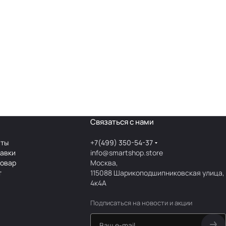
Связаться с нами
аты
+7(499) 350-54-37
тавки
info@smartshop.store
товар
Москва,
т
115088 Шарикоподшипниковская улица,
4к4А
Подписаться
на новости и акции