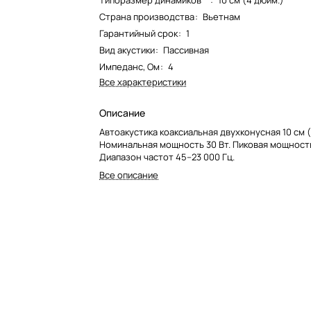
Типоразмер динамиков**
:
10 см (4 дюйм.)
Страна производства
:
Вьетнам
Гарантийный срок
:
1
Вид акустики
:
Пассивная
Импеданс, Ом
:
4
Все характеристики
Описание
Автоакустика коаксиальная двухконусная 10 см 
Номинальная мощность 30 Вт. Пиковая мощность
Диапазон частот 45–23 000 Гц.
Все описание