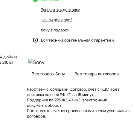
Рассчитать доставку
Нашли дешевле?
Хочу в подарок
Вся техника оригинальная с гарантией.
(4 дюйма),
 210 Вт.
Все товары Sony
Все товары категории
Работаем с юрлицами: договор, счёт с НДС и без,
доставка по всей РФ, КП за 15 минут.
Поддержка по 223-ФЗ, 44-ФЗ, электронный
документооборот.
Постоплата- с чётко прописанными всеми условиями в
договоре.