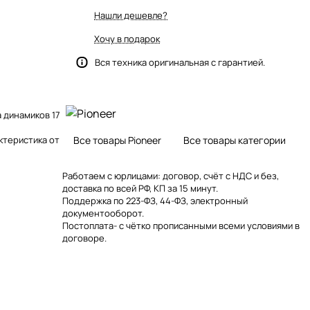
Нашли дешевле?
Хочу в подарок
Вся техника оригинальная с гарантией.
 динамиков 17
,
ктеристика от
Все товары Pioneer
Все товары категории
Работаем с юрлицами: договор, счёт с НДС и без,
доставка по всей РФ, КП за 15 минут.
Поддержка по 223-ФЗ, 44-ФЗ, электронный
документооборот.
Постоплата- с чётко прописанными всеми условиями в
договоре.