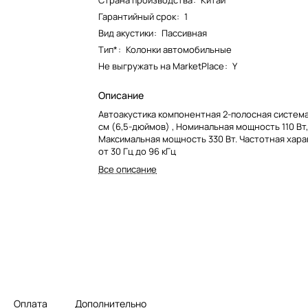
Страна производства
:
Китай
Гарантийный срок
:
1
Вид акустики
:
Пассивная
Тип*
:
Колонки автомобильные
Не выгружать на MarketPlace
:
Y
Описание
Автоакустика компонентная 2-полосная система
см (6,5-дюймов) , Номинальная мощность 110 Вт
Максимальная мощность 330 Вт. Частотная хара
от 30 Гц до 96 кГц
Все описание
Оплата
Дополнительно