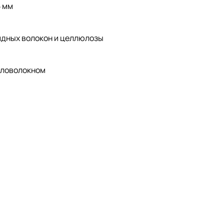
5 мм
дных волокон и целлюлозы
кловолокном