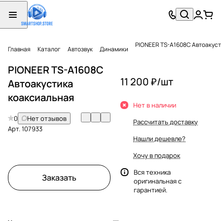
PIONEER TS-A1608C Автоакуст
Главная
Каталог
Автозвук
Динамики
PIONEER TS-A1608C
11 200 ₽/
шт
Автоакустика
коаксиальная
Нет в наличии
0
Нет отзывов
Рассчитать доставку
Арт.
107933
Нашли дешевле?
Хочу в подарок
Вся техника
Заказать
оригинальная с
гарантией.