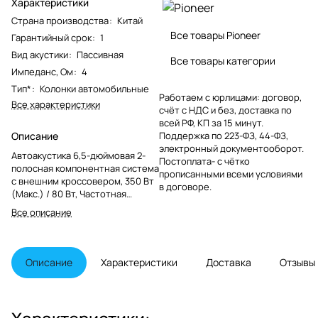
Характеристики
Страна производства
:
Китай
Все товары Pioneer
Гарантийный срок
:
1
Вид акустики
:
Пассивная
Все товары категории
Импеданс, Ом
:
4
Тип*
:
Колонки автомобильные
Работаем с юрлицами: договор,
Все характеристики
счёт с НДС и без, доставка по
всей РФ, КП за 15 минут.
Описание
Поддержка по 223-ФЗ, 44-ФЗ,
электронный документооборот.
Автоакустика 6,5-дюймовая 2-
Постоплата- с чётко
полосная компонентная система
прописанными всеми условиями
с внешним кроссовером, 350 Вт
в договоре.
(Макс.) / 80 Вт, Частотная
характеристикаот 33 Гц до 58
Все описание
кГц, Чувствительность (1Вт/1м)
90 дБ, 4 Ом, Монтажная глубина
59 мм (НЧ-динамик) 14 мм
(Твитер), Размеры выреза
Описание
Характеристики
Доставка
Отзывы