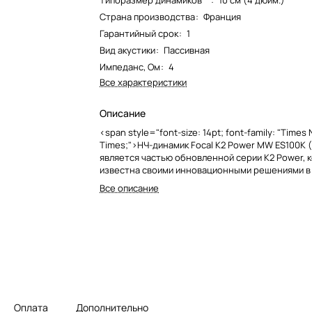
Типоразмер динамиков**
:
10 см (4 дюйм.)
Страна производства
:
Франция
Гарантийный срок
:
1
Вид акустики
:
Пассивная
Импеданс, Ом
:
4
Все характеристики
Описание
<span style="font-size: 14pt; font-family: "Times
Times;">НЧ-динамик Focal K2 Power MW ES100K 
является частью обновленной серии K2 Power, 
известна своими инновационными решениями в
автомобильной акустики. Этот динамик диаметр
Все описание
предназначен для воспроизведения низких част
обеспечивая глубокий и насыщенный бас.<br>
</span><img width="115" alt="6591811014.jpg"
src="/upload/medialibrary/106/q0wh18y6l8fm7e3
k6b.jpg" height="97" title="6591811014.jpg"><img
alt="Screenshot (3).png"
src="/upload/medialibrary/3b9/84q92reqtt2ktfv
s637.png" height="87" title="Screenshot (3).png
Оплата
Дополнительно