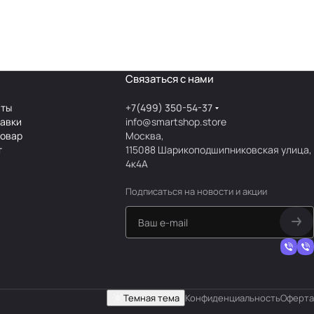
Связаться с нами
аты
+7(499) 350-54-37
тавки
info@smartshop.store
товар
Москва,
т
115088 Шарикоподшипниковская улица,
4к4А
Подписаться
на новости и акции
Темная тема
Конфиденциальность
Оферта