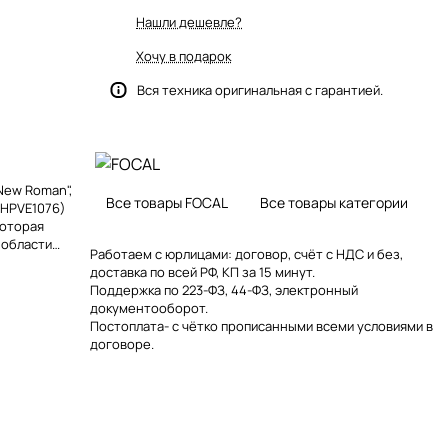
Нашли дешевле?
Хочу в подарок
Вся техника оригинальная с гарантией.
 New Roman",
Все товары FOCAL
Все товары категории
(HPVE1076)
которая
 области
Работаем с юрлицами: договор, счёт с НДС и без,
ом 10 см
доставка по всей РФ, КП за 15 минут.
от,
Поддержка по 223-ФЗ, 44-ФЗ, электронный
документооборот.
Постоплата- с чётко прописанными всеми условиями в
j1lmmxgedotjsj
договоре.
 width="126"
qooq0ki0ay9hc
"><br>