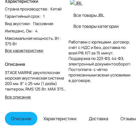
Характеристики
Страна производства
:
Китай
Все товары JBL
Гарантийный срок
:
1
Вид акустики
:
Пассивная
Все товары категории
Импеданс, Ом
:
4
Максимальная мощность, Вт
:
Работаем с юрлицами: договор,
375 Вт
счёт с НДС и без, доставка по
Все характеристики
всей РФ, КП за 15 минут.
Поддержка по 223-ФЗ, 44-ФЗ,
Описание
электронный документооборот.
Постоплата- с чётко
STAGE MARINE двухполосная
прописанными всеми условиями
морская акустическая система
в договоре.
200 мм. 8" с 25-мм (1 дюйм)
твитером, RMS 125 Вт, MAX 375
Вт, Частотный диапазон 50-
Все описание
20000 Гц, Сопротивление 4 Ом,
Чувствительность 90 Дб, Белый
цвет.
Описание
Характеристики
Доставка
Отзывы