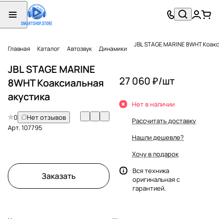
JBL STAGE MARINE 8WHT Коакс
Главная
Каталог
Автозвук
Динамики
JBL STAGE MARINE
27 060 ₽/
шт
8WHT Коаксиальная
акустика
Нет в наличии
0
Нет отзывов
Рассчитать доставку
Арт.
107795
Нашли дешевле?
Хочу в подарок
Вся техника
Заказать
оригинальная с
гарантией.