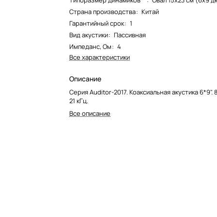
Типоразмер динамиков**
:
Овал 15x23 см (6x9 д
Страна производства
:
Китай
Гарантийный срок
:
1
Вид акустики
:
Пассивная
Импеданс, Ом
:
4
Все характеристики
Описание
Серия Auditor-2017. Коаксиальная акустика 6*9". 8
21 кГц.
Все описание