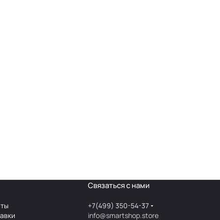
Связаться с нами
аты
+7(499) 350-54-37
тавки
info@smartshop.store