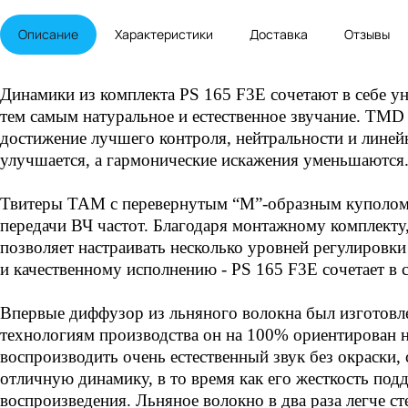
Описание
Характеристики
Доставка
Отзывы
Динамики из комплекта PS 165 F3E сочетают в себе у
тем самым натуральное и естественное звучание. TMD
достижение лучшего контроля, нейтральности и линейн
улучшается, а гармонические искажения уменьшаются.
Твитеры TAM с перевернутым “M”-образным куполом,
передачи ВЧ частот. Благодаря монтажному комплекту
позволяет настраивать несколько уровней регулировки 
и качественному исполнению - PS 165 F3E сочетает в 
Впервые диффузор из льняного волокна был изготовле
технологиям производства он на 100% ориентирован н
воспроизводить очень естественный звук без окраски,
отличную динамику, в то время как его жесткость под
воспроизведения. Льняное волокно в два раза легче ст