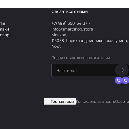
Связаться с нами
аты
+7(499) 350-54-37
тавки
info@smartshop.store
товар
Москва,
т
115088 Шарикоподшипниковская улица,
4к4А
Подписаться
на новости и акции
Темная тема
Конфиденциальность
Оферта