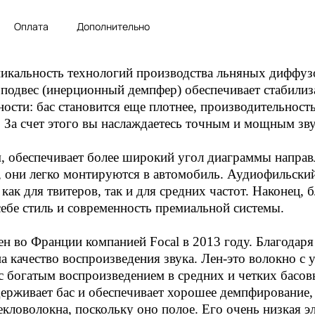
Оплата
Дополнительно
никальность технологий производства льняных диффузо
 подвес (инерционный демпфер) обеспечивает стабили
ости: бас становится еще плотнее, производительност
 За счет этого вы наслаждаетесь точным и мощным зв
 обеспечивает более широкий угол диаграммы направ
, они легко монтируются в автомобиль. Аудиофильский
как для твитеров, так и для средних частот. Наконец,
себе стиль и современность премиальной системы.
н во Франции компанией Focal в 2013 году. Благодар
а качество воспроизведения звука. Лен-это волокно с
 с богатым воспроизведением в средних и четких басов
держивает бас и обеспечивает хорошее демпфирование,
екловолокна, поскольку оно полое. Его очень низкая э