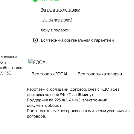
Рассчитать доставку
Нашли дешевле?
Хочу в подарок
Вся техника оригинальная с гарантией.
бе лучшие
ю и
любого типа
65 F3E
Все товары FOCAL
Все товары категории
ыкальные
Работаем с юрлицами: договор, счёт с НДС и без,
j1lmmxgedotjsj
доставка по всей РФ, КП за 15 минут.
 width="126"
Поддержка по 223-ФЗ, 44-ФЗ, электронный
документооборот.
qooq0ki0ay9hc
Постоплата- с чётко прописанными всеми условиями в
"><br>
договоре.