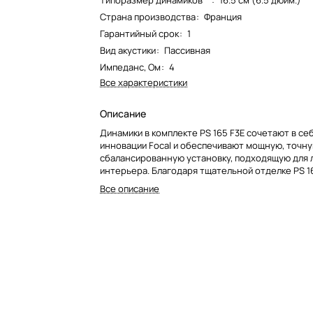
Типоразмер динамиков**
:
16.5 см (6.5 дюйм.)
Страна производства
:
Франция
Гарантийный срок
:
1
Вид акустики
:
Пассивная
Импеданс, Ом
:
4
Все характеристики
Описание
Динамики в комплекте PS 165 F3E сочетают в се
инновации Focal и обеспечивают мощную, точну
сбалансированную установку, подходящую для 
интерьера. Благодаря тщательной отделке PS 1
обеспечивает объемное звучание и новые муз
Все описание
впечатления в вашем автомобиле.<br>
<img width="115" alt="6591811014.jpg"
src="/upload/medialibrary/106/q0wh18y6l8fm7e3
k6b.jpg" height="97" title="6591811014.jpg"><img
alt="Screenshot (3).png"
src="/upload/medialibrary/3b9/84q92reqtt2ktfv
s637.png" height="87" title="Screenshot (3).png