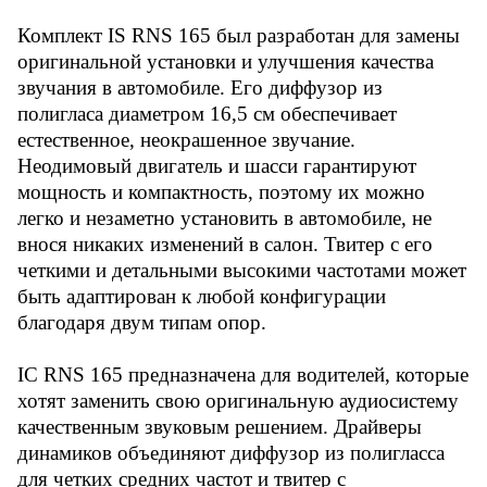
легко и незаметно установить в
автомобиле, не внося никаких
Комплект IS RNS 165 был разработан для замены
изменений в салон. Твитер с его
оригинальной установки и улучшения качества
четкими и детальными высокими
частотами может быть
звучания в автомобиле. Его диффузор из
адаптирован к любой
полигласа диаметром 16,5 см обеспечивает
конфигурации благодаря двум
естественное, неокрашенное звучание.
типам опор. <br>
<img width="115"
Неодимовый двигатель и шасси гарантируют
alt="6591811014.jpg"
мощность и компактность, поэтому их можно
src="/upload/medialibrary/106/q0
легко и незаметно установить в автомобиле, не
wh18y6l8fm7e3j1lmmxgedotjsjk6b
.jpg" height="97"
внося никаких изменений в салон. Твитер с его
title="6591811014.jpg"><img
четкими и детальными высокими частотами может
width="126" alt="Screenshot
быть адаптирован к любой конфигурации
(3).png"
src="/upload/medialibrary/3b9/8
благодаря двум типам опор.
4q92reqtt2ktfvqooq0ki0ay9hcs63
7.png" height="87"
IC RNS 165 предназначена для водителей, которые
title="Screenshot (3).png"><br>
хотят заменить свою оригинальную аудиосистему
качественным звуковым решением. Драйверы
динамиков объединяют диффузор из полигласса
для четких средних частот и твитер с