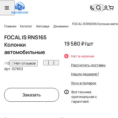
FOCAL IS RNS165 Колонки авт
Главная
Каталог
Автозвук
Динамики
FOCAL IS RNS165
19 580 ₽/
шт
Колонки
автомобильные
Нет в наличии
0
Нет отзывов
Рассчитать доставку
Арт.
107853
Нашли дешевле?
Хочу в подарок
Вся техника
Заказать
оригинальная с
гарантией.