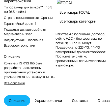
Характеристики
Типоразмер динамиков**
:
16.5
см (6.5 дюйм.)
Все товары FOCAL
Страна производства
:
Франция
Все товары категории
Гарантийный срок
:
1
Подходит для автомобиля
:
Марка авто Nissan
Работаем с юрлицами: договор,
счёт с НДС и без, доставка по
Вид акустики
:
Пассивная
всей РФ, КП за 15 минут.
Все характеристики
Поддержка по 223-ФЗ, 44-ФЗ,
электронный документооборот.
Описание
Постоплата- с чётко
прописанными всеми условиями
Комплект IS RNS 165 был
в договоре.
разработан для замены
оригинальной установки и
улучшения качества звучания в
автомобиле. Его диффузор из
Все описание
полигласа диаметром 16,5 см
обеспечивает естественное,
неокрашенное звучание.
Неодимовый двигатель и шасси
Описание
Характеристики
Доставка
Отзывы
гарантируют мощность и
компактность, поэтому их можно