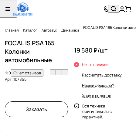
FOCAL IS PSA 165 Колонки ав
Главная
Каталог
Автозвук
Динамики
FOCAL IS PSA 165
19 580 ₽/
шт
Колонки
автомобильные
Нет в наличии
0
Нет отзывов
Рассчитать доставку
Арт.
107855
Нашли дешевле?
Хочу в подарок
Вся техника
Заказать
оригинальная с
гарантией.