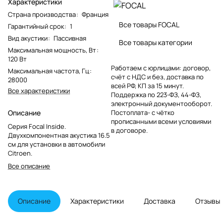
Характеристики
Страна производства
:
Франция
Все товары FOCAL
Гарантийный срок
:
1
Вид акустики
:
Пассивная
Все товары категории
Максимальная мощность, Вт
:
120 Вт
Работаем с юрлицами: договор,
Максимальная частота, Гц
:
счёт с НДС и без, доставка по
28000
всей РФ, КП за 15 минут.
Все характеристики
Поддержка по 223-ФЗ, 44-ФЗ,
электронный документооборот.
Описание
Постоплата- с чётко
прописанными всеми условиями
Серия Focal Inside.
в договоре.
Двухкомпонентная акустика 16.5
см для установки в автомобили
Citroen.
Все описание
Описание
Характеристики
Доставка
Отзывы