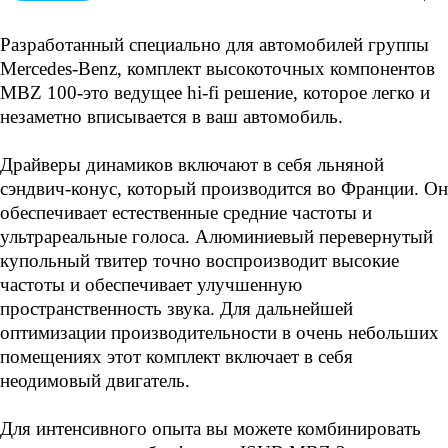
естественный средний и
ультрареалистический вокал.
Алюминиевый перевернутый
Разработанный специально для автомобилей группы
кулевой твитер обеспечивает
Mercedes-Benz, комплект высокоточных компонентов
верное воспроизведение высоких
MBZ 100-это ведущее hi-fi решение, которое легко и
частот и усиление
пространственно-
незаметно вписывается в ваш автомобиль.
пространственно-
пространственной звука<br>
Драйверы динамиков включают в себя льняной
<img width="115"
alt="6591811014.jpg"
сэндвич-конус, который производится во Франции. Он
src="/upload/medialibrary/106/q0w
обеспечивает естественные средние частоты и
h18y6l8fm7e3j1lmmxgedotjsjk6b.jpg"
ультрареальные голоса. Алюминиевый перевернутый
height="97" title="6591811014.jpg">
<img width="126" alt="Screenshot
купольный твитер точно воспроизводит высокие
(3).png"
частоты и обеспечивает улучшенную
src="/upload/medialibrary/3b9/84q
пространственность звука. Для дальнейшей
92reqtt2ktfvqooq0ki0ay9hcs637.pn
g" height="87" title="Screenshot
оптимизации производительности в очень небольших
(3).png"><br>
помещениях этот комплект включает в себя
неодимовый двигатель.
Для интенсивного опыта вы можете комбинировать