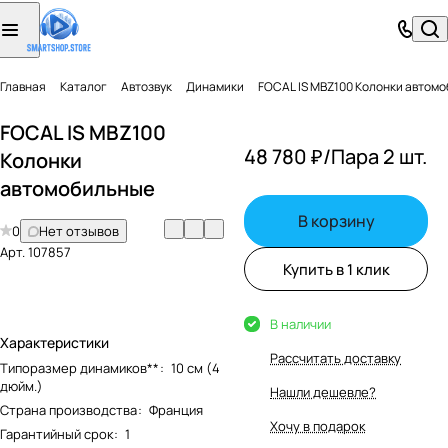
Главная
Каталог
Автозвук
Динамики
FOCAL IS MBZ100 Колонки автом
FOCAL IS MBZ100
48 780 ₽/
Пара 2 шт.
Колонки
автомобильные
В корзину
0
Нет отзывов
Арт.
107857
Купить в 1 клик
В наличии
Характеристики
Рассчитать доставку
Типоразмер динамиков**
:
10 см (4
дюйм.)
Нашли дешевле?
Страна производства
:
Франция
Хочу в подарок
Гарантийный срок
:
1