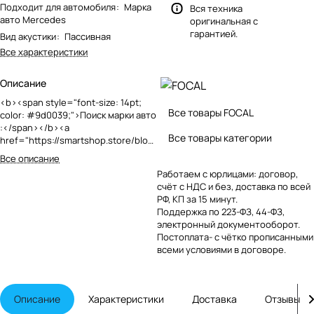
Подходит для автомобиля
:
Марка
Вся техника
авто Mercedes
оригинальная с
гарантией.
Вид акустики
:
Пассивная
Все характеристики
Описание
<b><span style="font-size: 14pt;
Все товары FOCAL
color: #9d0039;">Поиск марки авто
:</span></b><a
Все товары категории
href="
https://smartshop.store/blog/
akusticheskie-sistemy/podbor-
Все описание
avtoakustiki-dlya-
Работаем с юрлицами: договор,
model_mercedes/
"><img
счёт с НДС и без, доставка по всей
width="40" alt="0000s-0025-
РФ, КП за 15 минут.
mercedes.png"
Поддержка по 223-ФЗ, 44-ФЗ,
src="/upload/medialibrary/c9c/o2qw
электронный документооборот.
1eal765qjnhwvpht5fr88i834kt9.png"
Постоплата- с чётко прописанными
height="40" title="0000s-0025-
всеми условиями в договоре.
mercedes.png"></a><br>
Громкоговорители оснащены
сэндвич-мембраной льна,
изготовленной во Франции,
Описание
Характеристики
Доставка
Отзывы
которая обеспечивает