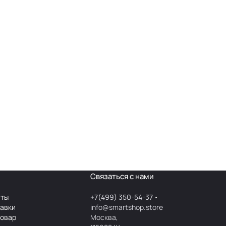
Связаться с нами
аты
+7(499) 350-54-37
тавки
info@smartshop.store
товар
Москва,