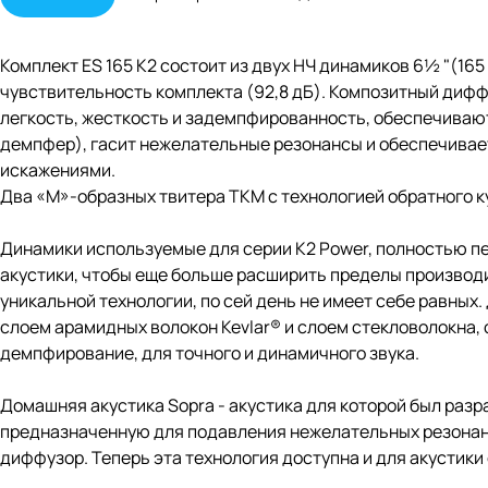
Комплект ES 165 K2 состоит из двух НЧ динамиков 6½ "(1
чувствительность комплекта (92,8 дБ). Композитный дифф
легкость, жесткость и задемпфированность, обеспечиваю
демпфер), гасит нежелательные резонансы и обеспечивае
искажениями.
Два «М»-образных твитера TKM с технологией обратного 
Динамики используемые для серии K2 Power, полностью п
акустики, чтобы еще больше расширить пределы производи
уникальной технологии, по сей день не имеет себе равных
слоем арамидных волокон Kevlar® и слоем стекловолокна, 
демпфирование, для точного и динамичного звука.
Домашняя акустика Sopra - акустика для которой был раз
предназначенную для подавления нежелательных резона
диффузор. Теперь эта технология доступна и для акустики 