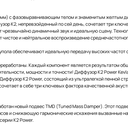
65 мм) с фазовыравнивающим телом и знаменитым желтым д
узор K2, непревзойденный по сей день, сочетает три клю
т чрезвычайно динамичный звук и идеальную сцену. Техн
т чистое и нейтральное воспроизведение среднечастотног
купола обеспечивают идеальную передачу высоких частот 
ереработаны. Каждый компонент является результатом об
тельности, мощности и точности! Диффузор K2 Power Kevla
. Диффузор K2 Power, состоящий из ультралегкой пенной с
сочетает в себе три ключевых фактора качественной акусти
работан новый подвес TMD (Tuned Mass Damper). Этот подв
нсов и снижающую гармонические искажения вызванные н
серии K2 Power.