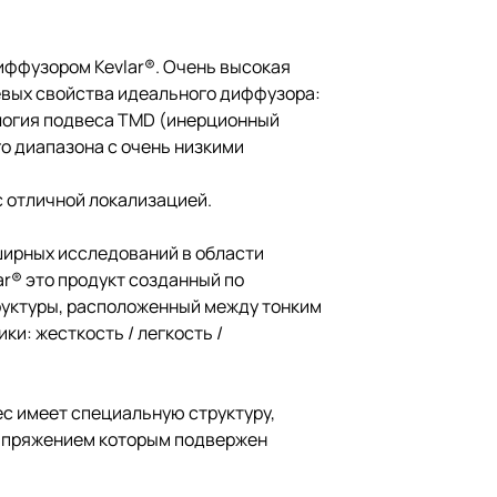
иффузором Kevlar®. Очень высокая
чевых свойства идеального диффузора:
ология подвеса TMD (инерционный
о диапазона с очень низкими
с отличной локализацией.
ширных исследований в области
r® это продукт созданный по
труктуры, расположенный между тонким
ки: жесткость / легкость /
ес имеет специальную структуру,
апряжением которым подвержен