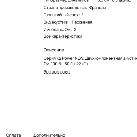
Типоразмер динамиков**
:
16.5 см (6.5 дюйм.)
Страна производства
:
Франция
Гарантийный срок
:
1
Вид акустики
:
Пассивная
Импеданс, Ом
:
2
Все характеристики
Описание
Серия K2 Power NEW. Двухкомпонентная акустика
Ом. 100 Вт, 60 Гц-22 кГц.
Все описание
Оплата
Дополнительно