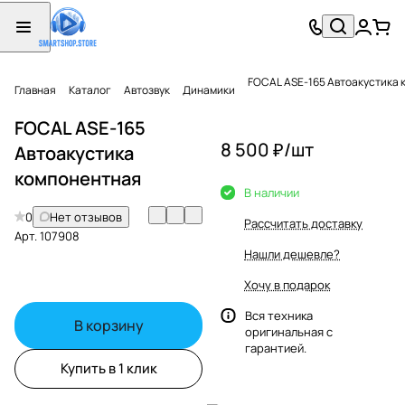
FOCAL ASE-165 Автоакустика
Главная
Каталог
Автозвук
Динамики
FOCAL ASE-165
8 500 ₽/
шт
Автоакустика
компонентная
В наличии
0
Нет отзывов
Рассчитать доставку
Арт.
107908
Нашли дешевле?
Хочу в подарок
Вся техника
В корзину
оригинальная с
гарантией.
Купить в 1 клик