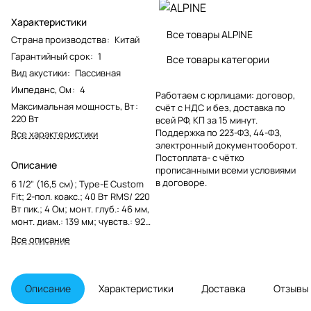
Характеристики
Все товары ALPINE
Страна производства
:
Китай
Гарантийный срок
:
1
Все товары категории
Вид акустики
:
Пассивная
Импеданс, Ом
:
4
Работаем с юрлицами: договор,
Максимальная мощность, Вт
:
счёт с НДС и без, доставка по
220 Вт
всей РФ, КП за 15 минут.
Поддержка по 223-ФЗ, 44-ФЗ,
Все характеристики
электронный документооборот.
Постоплата- с чётко
Описание
прописанными всеми условиями
в договоре.
6 1/2" (16,5 см); Type-E Custom
Fit; 2-пол. коакс.; 40 Вт RMS/ 220
Вт пик.; 4 Ом; монт. глуб.: 46 мм,
монт. диам.: 139 мм; чувств.: 92
дБ АЧХ: 60 - 20000 Гц; без
Все описание
грилей, твитер: майларово-
титановый со
сбалансированным куполом;
неодимовый магнит; НЧ: диффу
Описание
Характеристики
Доставка
Отзывы