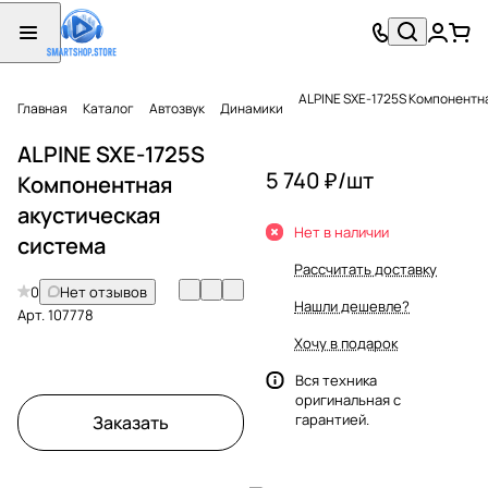
ALPINE SXE-1725S Компонентн
Главная
Каталог
Автозвук
Динамики
ALPINE SXE-1725S
5 740 ₽/
шт
Компонентная
акустическая
Нет в наличии
система
Рассчитать доставку
0
Нет отзывов
Нашли дешевле?
Арт.
107778
Хочу в подарок
Вся техника
оригинальная с
гарантией.
Заказать