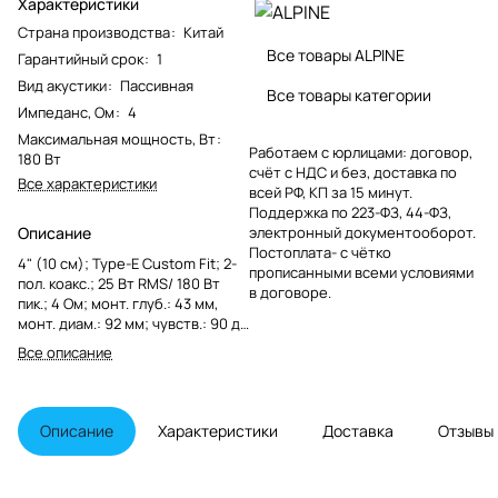
Характеристики
Страна производства
:
Китай
Все товары ALPINE
Гарантийный срок
:
1
Вид акустики
:
Пассивная
Все товары категории
Импеданс, Ом
:
4
Максимальная мощность, Вт
:
Работаем с юрлицами: договор,
180 Вт
счёт с НДС и без, доставка по
Все характеристики
всей РФ, КП за 15 минут.
Поддержка по 223-ФЗ, 44-ФЗ,
Описание
электронный документооборот.
Постоплата- с чётко
4" (10 см); Type-E Custom Fit; 2-
прописанными всеми условиями
пол. коакс.; 25 Вт RMS/ 180 Вт
в договоре.
пик.; 4 Ом; монт. глуб.: 43 мм,
монт. диам.: 92 мм; чувств.: 90 дБ
АЧХ: 100 - 20000 Гц; без грилей,
Все описание
твитер: майларово-титановый
со сбалансированным куполом;
Описание
Характеристики
Доставка
Отзывы