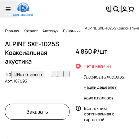
ALPINE SXE-1025S Коаксиальн
Главная
Каталог
Автозвук
Динамики
ALPINE SXE-1025S
4 860 ₽/
шт
Коаксиальная
акустика
Нет в наличии
0
Нет отзывов
Рассчитать доставку
Арт.
107993
Нашли дешевле?
Хочу в подарок
Вся техника
Заказать
оригинальная с
гарантией.