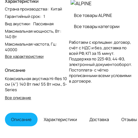
Характеристики
Страна производства
:
Китай
Все товары ALPINE
Гарантийный срок
:
1
Вид акустики
:
Пассивная
Все товары категории
Максимальная мощность, Вт
:
140 Вт
Работаем с юрлицами: договор,
Максимальная частота, Гц
:
счёт с НДС и без, доставка по
40000
всей РФ, КП за 15 минут.
Все характеристики
Поддержка по 223-ФЗ, 44-ФЗ,
электронный документооборот.
Описание
Постоплата- с чётко
прописанными всеми условиями
Коаксиальная акустика Hi-Res 10
в договоре.
см (4") 140 Вт пик/ 55 Вт ном., S-
Series
Все описание
Описание
Характеристики
Доставка
Отзывы