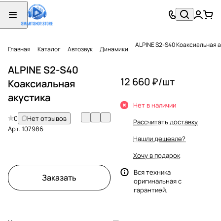
ALPINE S2-S40 Коаксиальная 
Главная
Каталог
Автозвук
Динамики
ALPINE S2-S40
12 660 ₽/
шт
Коаксиальная
акустика
Нет в наличии
0
Нет отзывов
Рассчитать доставку
Арт.
107986
Нашли дешевле?
Хочу в подарок
Вся техника
Заказать
оригинальная с
гарантией.