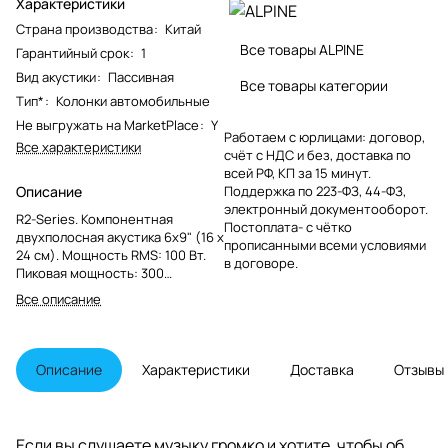
Характеристики
Страна производства
:
Китай
Все товары ALPINE
Гарантийный срок
:
1
Вид акустики
:
Пассивная
Все товары категории
Тип*
:
Колонки автомобильные
Не выгружать на MarketPlace
:
Y
Работаем с юрлицами: договор,
Все характеристики
счёт с НДС и без, доставка по
всей РФ, КП за 15 минут.
Описание
Поддержка по 223-ФЗ, 44-ФЗ,
электронный документооборот.
R2-Series. Компонентная
Постоплата- с чётко
двухполосная акустика 6x9" (16 x
прописанными всеми условиями
24 см). Мощность RMS: 100 Вт.
в договоре.
Пиковая мощность: 300
Вт,Диффузор армированный
Все описание
стекловолокном,твитеры из
магниевого сплава, Подвес
HAMR, новые грили.
Описание
Характеристики
Доставка
Отзывы
Если вы слушаете музыку громко и хотите, чтобы об