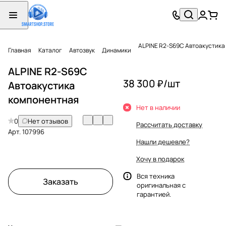
ALPINE R2-S69C Автоакустика
Главная
Каталог
Автозвук
Динамики
ALPINE R2-S69C
38 300 ₽/
шт
Автоакустика
компонентная
Нет в наличии
0
Нет отзывов
Рассчитать доставку
Арт.
107996
Нашли дешевле?
Хочу в подарок
Вся техника
Заказать
оригинальная с
гарантией.