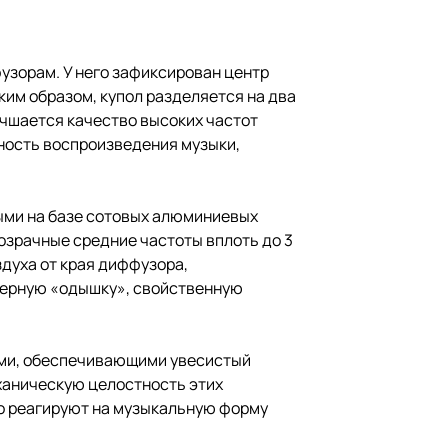
узорам. У него зафиксирован центр
аким образом, купол разделяется на два
учшается качество высоких частот
ность воспроизведения музыки,
ыми на базе сотовых алюминиевых
озрачные средние частоты вплоть до 3
здуха от края диффузора,
ктерную «одышку», свойственную
ами, обеспечивающими увесистый
ханическую целостность этих
о реагируют на музыкальную форму