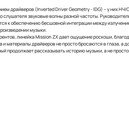
ем драйверов (Inverted Driver Geometry - IDG) – у них Н
до слушателя звуковые волны разной частоты. Руководител
ится к обеспечению бесшовной интеграции между излучени
произведении музыки.
урентов, линейка Mission ZX дает ощущение роскоши, благ
а и материалы драйверов не просто бросаются в глаза, а 
й продолжает рассказывать историю музыки, а не просто в