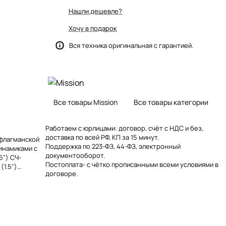
Нашли дешевле?
Хочу в подарок
Вся техника оригинальная с гарантией.
Все товары Mission
Все товары категории
Работаем с юрлицами: договор, счёт с НДС и без,
доставка по всей РФ, КП за 15 минут.
 флагманской
Поддержка по 223-ФЗ, 44-ФЗ, электронный
инамиками с
документооборот.
5") СЧ-
Постоплата- с чётко прописанными всеми условиями в
1.5")
договоре.
акустических
инновации,