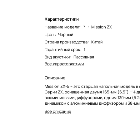
Характеристики
Название модели*
:
Mission ZX
?
Цвет
:
Черный
Страна производства
:
Китай
Гарантийный срок
:
1
Вид акустики
:
Пассивная
Все характеристики
Описание
Mission ZX-5 – это старшая напольная модель в
Серии ZX, оснащенная двумя 165-мм (6.5") НЧ-д
алюминиевыми диффузорами, одним 130-мм (5.2
динамиком с алюминиевым диффузором и 38-мм (
кольцевым купольным твитером. Как и в других 
Все описание
системах Серии ZX, в ней реализованы многие 
созданные инженерами компании.