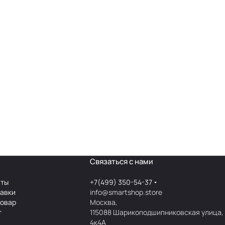
Связаться с нами
аты
+7(499) 350-54-37
тавки
info@smartshop.store
товар
Москва,
т
115088 Шарикоподшипниковская улица,
4к4А