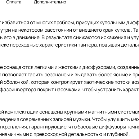
Оплата
Дополнительно
 избавиться от многих проблем, присущих купольным дифф
нутри на некотором расстоянии от внешнего края купола. Т
ь его в движение. В результате снижаются искажения и ул
акже переходные характеристики твитера, повышая деталь
ive оснащаются легкими и жесткими диффузорами, созданн
 позволяет гасить резонансы и выдавать более ясные и пр
й оболочкой, которая контролирует хаотические потоки во
 фазоинвертора покрыт насечками, чтобы устранить хара
ртной комплектации оснащены крупными магнитными систем
зведения современных записей музыки. Чтобы улучшить ме
 крепления, гарантирующие, что басовые диффузоры точн
инамичными с превосходной детальностью и глубиной.