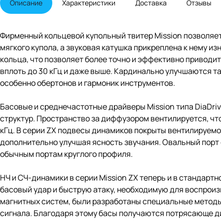
Описание
Характеристики
Доставка
Отзывы
Фирменный кольцевой купольный твитер Mission позволяет
мягкого купола, а звуковая катушка прикреплена к нему из
кольца, что позволяет более точно и эффективно приводит
вплоть до 30 кГц и даже выше. Кардинально улучшаются т
особенно обертонов и гармоник инструментов.
Басовые и среднечастотные драйверы Mission типа DiaDr
структур. Пространство за диффузором вентилируется, что
кГц. В серии ZX подвесы динамиков покрыты вентилируемо
дополнительно улучшая ясность звучания. Овальный порт
обычным портам круглого профиля.
НЧ и СЧ-динамики в серии Mission ZX теперь и в станда
басовый удар и быструю атаку, необходимую для воспрои
магнитных систем, были разработаны специальные методы
сигнала. Благодаря этому басы получаются потрясающе д