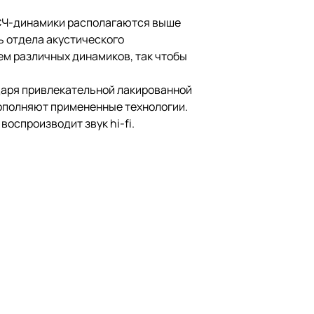
Ч/СЧ-динамики располагаются выше
ь отдела акустического
ем различных динамиков, так чтобы
одаря привлекательной лакированной
дополняют примененные технологии.
оспроизводит звук hi-fi.