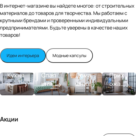
Editio
В интернет-магазине вы найдете многое: от строительных
n
материалов до товаров для творчества. Мы работаем с
Whit
крупными брендами и проверенными индивидуальными
e
satin
предпринимателями. Будьте уверены в качестве наших
товаров!
Идеи интерьера
Модные капсулы
Прихожа
Кухня
Спальня
Ванная
я
Кухня
Спал
Дома
Прих
в
ьня в
шний
ожая
стиле
совре
SPA-
со
моде
менн
салон
вкусо
рн
ом
м
стиле
Акции