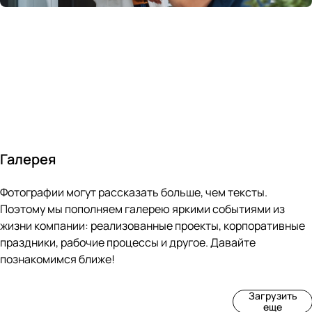
России
в
70&#37;
с
за 24
течение
всем
ведущими
часа
10 минут
покупателям
производите
Галерея
4
3
4
3
Фотографии могут рассказать больше, чем тексты.
фот
фот
фот
фот
о
о
о
о
Поэтому мы пополняем галерею яркими событиями из
Пр
Рек
Вы
Ма
жизни компании: реализованные проекты, корпоративные
оиз
онс
ста
рке
праздники, рабочие процессы и другое. Давайте
вод
тру
вка
т
познакомимся ближе!
ств
кци
«М
«Ар
о
я
ир
т-
Загрузить
нов
зда
ко
баз
еще