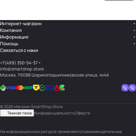
ой
ния
шек
ар»
лин
»
ейк
и
Интернет-магазин
Компания
кос
Информация
мет
Помощь
ики
Связаться с нами
+7(499) 350-54-37
info@smartshop.store
Москва, 115088 Шарикоподшипниковская улица, 4к4А
© 2026 Магазин SmartShop.Store
Темная тема
Конфиденциальность
Оферта
На информационном ресурсе применяются
рекомендательные