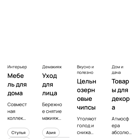
Аксессуары к виниловым
проигрывателям
Чистота
Интерьер
Демакияж
Вкусно и
Дом и
полезно
дача
Мебе
Уход
Цельн
Товар
ль для
для
озерн
ы для
дома
лица
овые
декор
Совмест
Бережно
чипсы
а
ная
е снятие
коллекц
макияжа
Утоляют
Атмосф
ия с
и
голод и
ера
предмет
увлажне
снижают
абсолют
Стулья
Азия
ным
ние