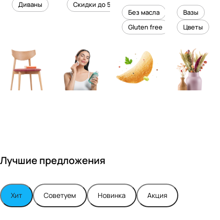
уровень
ного
Диваны
Скидки до 50%
дизайне
кожи
холесте
уюта в
Без масла
Вазы
ром
рина
вашем
Gluten free
Цветы
Максимо
интерье
м
ре
Турским
Лучшие предложения
Хит
Советуем
Новинка
Акция