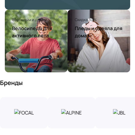
Взрослым и детям
Скидка 30%
Велосипеды для
Пледы и одеяла для
активного лета
дома
Бренды