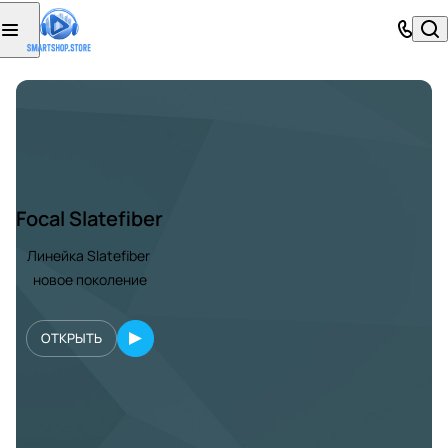
Focal Slatefiber
Линейка Slatefiber
новое поколение
ОТКРЫТЬ