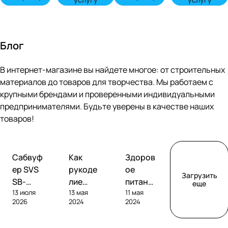
Блог
В интернет-магазине вы найдете многое: от строительных
материалов до товаров для творчества. Мы работаем с
крупными брендами и проверенными индивидуальными
предпринимателями. Будьте уверены в качестве наших
товаров!
Обзоры
Советы
Творчество
Сабвуф
Как
Здоров
сабвуферов
покупателям
ер SVS
рукоде
ое
Загрузить
SB-
лие
питание
еще
13 июля
13 мая
11 мая
1000
помога
без
2026
2024
2024
Pro
ет
глютен
развива
а: как