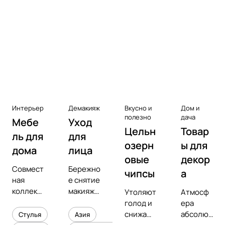
Аксессуары к виниловым
проигрывателям
Чистота
Интерьер
Демакияж
Вкусно и
Дом и
полезно
дача
Мебе
Уход
Цельн
Товар
ль для
для
озерн
ы для
дома
лица
овые
декор
Совмест
Бережно
чипсы
а
ная
е снятие
коллекц
макияжа
Утоляют
Атмосф
ия с
и
голод и
ера
предмет
увлажне
снижают
абсолют
Стулья
Азия
ным
ние