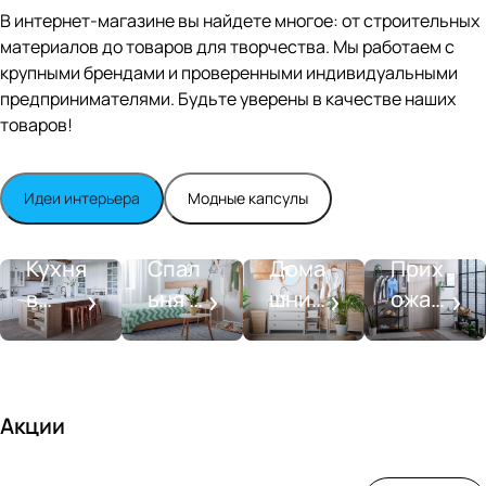
Editio
В интернет-магазине вы найдете многое: от строительных
n
материалов до товаров для творчества. Мы работаем с
Whit
крупными брендами и проверенными индивидуальными
e
satin
предпринимателями. Будьте уверены в качестве наших
товаров!
Идеи интерьера
Модные капсулы
Прихожа
Кухня
Спальня
Ванная
я
Кухня
Спал
Дома
Прих
в
ьня в
шний
ожая
стиле
совре
SPA-
со
моде
менн
салон
вкусо
рн
ом
м
стиле
Акции