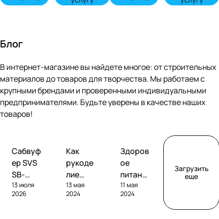
Блог
В интернет-магазине вы найдете многое: от строительных
материалов до товаров для творчества. Мы работаем с
крупными брендами и проверенными индивидуальными
предпринимателями. Будьте уверены в качестве наших
товаров!
Обзоры
Советы
Творчество
Сабвуф
Как
Здоров
сабвуферов
покупателям
ер SVS
рукоде
ое
Загрузить
SB-
лие
питание
еще
13 июля
13 мая
11 мая
1000
помога
без
2026
2024
2024
Pro
ет
глютен
развива
а: как