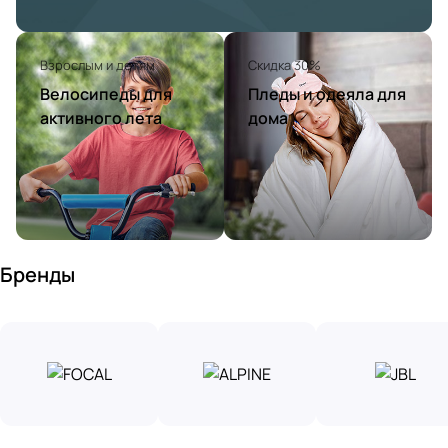
Взрослым и детям
Скидка 30%
Велосипеды для
Пледы и одеяла для
активного лета
дома
Бренды