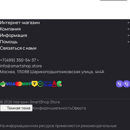
ой
ния
шек
ар»
лин
»
ейк
и
Интернет-магазин
Компания
кос
Информация
мет
Помощь
ики
Связаться с нами
+7(499) 350-54-37
info@smartshop.store
Москва, 115088 Шарикоподшипниковская улица, 4к4А
© 2026 Магазин SmartShop.Store
Темная тема
Конфиденциальность
Оферта
На информационном ресурсе применяются
рекомендательные