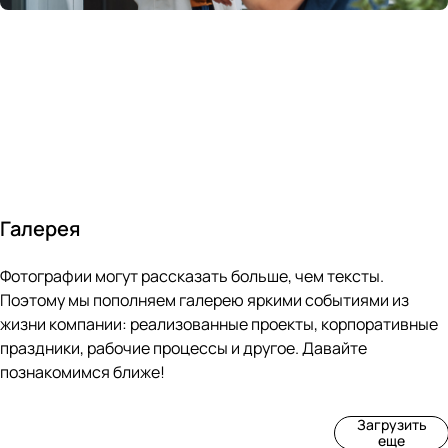
России
в
70&#37;
с
за 24
течение
всем
ведущими
часа
10 минут
покупателям
производите
Галерея
4
3
4
3
Фотографии могут рассказать больше, чем тексты.
фот
фот
фот
фот
о
о
о
о
Поэтому мы пополняем галерею яркими событиями из
Пр
Рек
Вы
Ма
жизни компании: реализованные проекты, корпоративные
оиз
онс
ста
рке
праздники, рабочие процессы и другое. Давайте
вод
тру
вка
т
познакомимся ближе!
ств
кци
«М
«Ар
о
я
ир
т-
Загрузить
нов
зда
ко
баз
еще