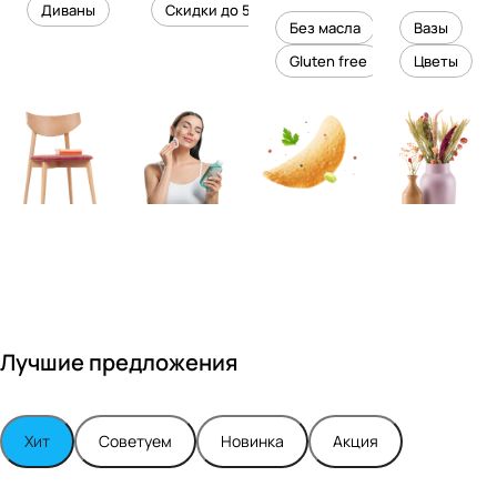
уровень
ного
Диваны
Скидки до 50%
дизайне
кожи
холесте
уюта в
Без масла
Вазы
ром
рина
вашем
Gluten free
Цветы
Максимо
интерье
м
ре
Турским
Лучшие предложения
Хит
Советуем
Новинка
Акция