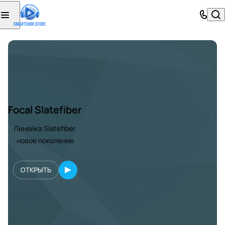
Focal Slatefiber
Линейка Slatefiber
новое поколение
ОТКРЫТЬ