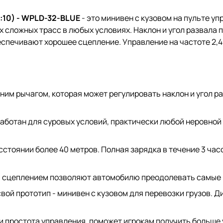
:10) - WPLD-32-BLUE
- это минивен с кузовом на пульте у
сложных трасс в любых условиях. Наклон и угол развала п
спечивают хорошее сцепление. Управление на частоте 2,4 
им рычагом, которая может регулировать наклон и угол раз
работан для суровых условий, практически любой неровной
сстоянии более 40 метров. Полная зарядка в течение 3 час
м сцеплением позволяют автомобилю преодолевать самые 
ой прототип - минивен с кузовом для перевозки грузов. Д
 простота управления, поможет игрокам получить больше 