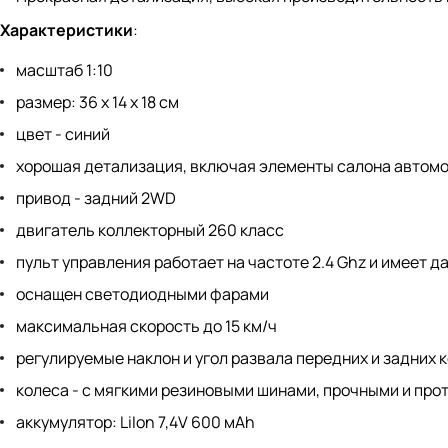
Характеристики
:
масштаб 1:10
размер: 36 х 14 х 18 см
цвет - синий
хорошая детализация, включая элементы салона автом
привод - задний 2WD
двигатель коллекторный 260 класс
пульт управления работает на частоте 2.4 Ghz и имеет 
оснащен светодиодными фарами
максимальная скорость до 15 км/ч
регулируемые наклон и угол развала передних и задних 
колеса - с мягкими резиновыми шинами, прочными и пр
аккумулятор: LiIon 7,4V 600 мАh