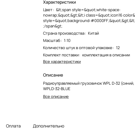
Характеристики
Цвет
:
&lt;span style=&quot;white-space:
nowrap;&quot;&gt;&lt;i class=&quot;icon16 color
style=&quot;background:#0000FF;&quot;&gt;&lt;
;/span&gt;
Страна производства
:
Китай
Масштаб
:
1:10
Количество штук в оптовой упаковке
:
12
Комплект поставки
:
комплектация в описании
Все характеристики
Описание
Радиоуправляемый грузовичок WPL D-32 (синий, 2
WPLD-32-BLUE
Все описание
Оплата
Дополнительно