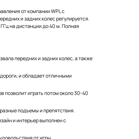
правления от компании WPL с
ередних и задних колес регулируется.
ГГц на дистанции до 40 м. Полная
вала передних и задних колес, а также
 дороги, и обладает отличными
ов позволит играть потом около 30-40
разные подъемы и препятствия.
изайн и интерьер выполнен с
удовольствия от игры.