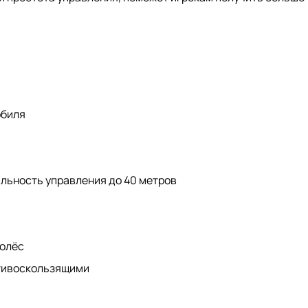
обиля
дальность управления до 40 метров
колёс
отивоскользящими