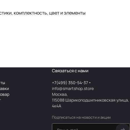
тики, комплектность, цвет и элементы
Связаться с нами
аты
+7(499) 350-54-37
тавки
info@smartshop.store
товар
Москва,
т
115088 Шарикоподшипниковская улица,
4к4А
Подписаться
на новости и акции