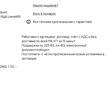
Нашли дешевле?
&quot;
Хочу в подарок
/i&gt;синий&lt
Вся техника оригинальная с гарантией.
Работаем с юрлицами: договор, счёт с НДС и без,
доставка по всей РФ, КП за 15 минут.
Поддержка по 223-ФЗ, 44-ФЗ, электронный
документооборот.
Постоплата- с чётко прописанными всеми условиями в
договоре.
WD, 1:10) -