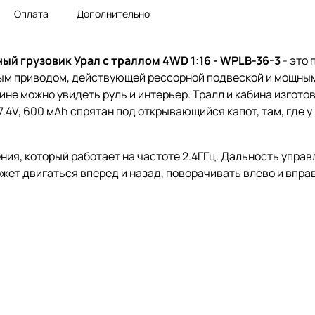
Оплата
Дополнительно
 грузовик Урал с траллом 4WD 1:16 - WPLB-36-3
- это 
лным приводом, действующей рессорной подвеской и мощны
не можно увидеть руль и интерьер. Тралл и кабина изготов
.4V, 600 мАh спрятан под открывающийся капот, там, где 
ия, который работает на частоте 2.4ГГц. Дальность управ
ет двигаться вперед и назад, поворачивать влево и вправ