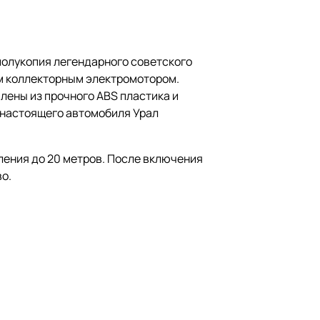
полукопия легендарного советского
м коллекторным электромотором.
лены из прочного АВS пластика и
у настоящего автомобиля Урал
ления до 20 метров. После включения
о.