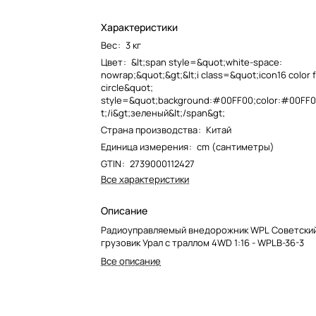
Характеристики
Вес
:
3 кг
Цвет
:
&lt;span style=&quot;white-space:
nowrap;&quot;&gt;&lt;i class=&quot;icon16 color f
circle&quot;
style=&quot;background:#00FF00;color:#00FF00
t;/i&gt;зеленый&lt;/span&gt;
Страна производства
:
Китай
Единица измерения
:
cm (сантиметры)
GTIN
:
2739000112427
Все характеристики
Описание
Радиоуправляемый внедорожник WPL Советски
грузовик Урал с траллом 4WD 1:16 - WPLB-36-3
Все описание