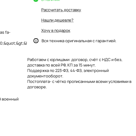
Рассчитать доставку
Нашли дешевле?
Хочу в подарок
as fa-
Вся техника оригинальная с гарантией.
;&quot;&gt;&l
Работаем с юрлицами: договор, счёт с НДС и без,
доставка по всей РФ, КП за 15 минут.
Поддержка по 223-ФЗ, 44-ФЗ, электронный
документооборот.
Постоплата- с чётко прописанными всеми условиями в
договоре.
й военный