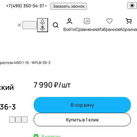
+7(499) 350-54-37
Заказать звонок
Войти
Сравнение
Избранное
Корзина
раллом 4WD 1:16 - WPLB-36-3
7 990 ₽/
шт
ский
-36-3
В корзину
Купить в 1 клик
В наличии