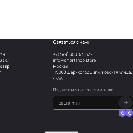
Связаться с нами
аты
+7(499) 350-54-37
тавки
info@smartshop.store
товар
Москва,
т
115088 Шарикоподшипниковская улица,
4к4А
Подписаться
на новости и акции