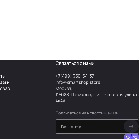
Связаться с нами
аты
+7(499) 350-54-37
тавки
info@smartshop.store
товар
Москва,
т
115088 Шарикоподшипниковская улица,
4к4А
Подписаться
на новости и акции