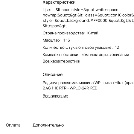
Характеристики
Цвет
:
&lt;span style=&quot;white-space:
nowrap;&quot;&gt;&lt;i class=&quot;icon16 color
style=&quot;background:#FF0000;&quot;&gt;&lt;
&lt;/span&gt;
Страна производства
:
Китай
Масштаб
:
1:16
Количество штук в оптовой упаковке
:
12
Комплект поставки
:
комплектация в описании
Все характеристики
Описание
Радиоуправляемая машина WPL пикап Hilux (кр
2.4G 1:16 RTR - WPLC-24R-RED
Все описание
Оплата
Дополнительно