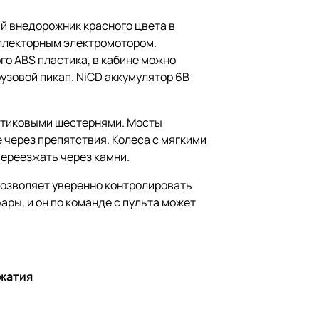
й внедорожник красного цвета в
коллекторным электромотором.
го АВS пластика, в кабине можно
узовой пикап. NiCD аккумулятор 6В
стиковыми шестернями. Мосты
 через препятствия. Колеса с мягкими
ереезжать через камни.
 позволяет уверенно контролировать
ры, и он по команде с пульта может
ажатия