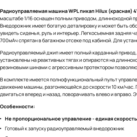
Радиоуправляемая машина WPL пикап Hilux (красная) 4
масштабе 1/16 оснащен полным приводом, длинноходной пр
Внедорожник имеет богатую деталировку и может быть обо
увидеть сиденья, руль и интерьер. Легкосъемная задняя ч
700мАч спрятан в багажном отсеке под кабиной. Для уст
Радиоуправляемый джип имеет полный карданный привод,
установлены на реактивных тягах и опираются на длиннох
резиновыми шинами с агрессивным протектором позволяют
В комплекте имеется полнофункциональный пульт управлен
движение машины, разгоняющейся до скорости 10 км/час. 
двигаться вперед и назад, поворачивать влево и вправо. 
Особенности:
Не пропорциональное управление - единая скорость
Готовый к запуску радиоуправляемый внедорожник