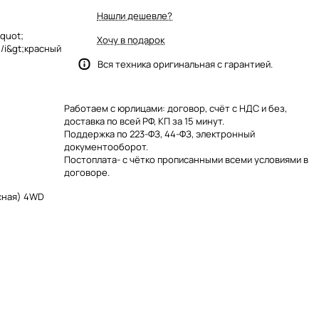
Нашли дешевле?
&quot;
Хочу в подарок
/i&gt;красный
Вся техника оригинальная с гарантией.
Работаем с юрлицами: договор, счёт с НДС и без,
доставка по всей РФ, КП за 15 минут.
Поддержка по 223-ФЗ, 44-ФЗ, электронный
документооборот.
Постоплата- с чётко прописанными всеми условиями в
договоре.
асная) 4WD