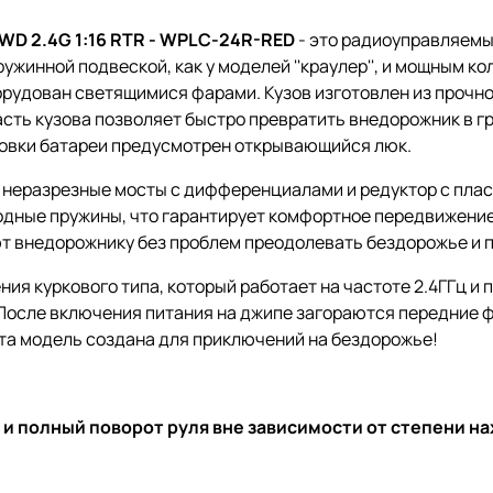
WD 2.4G 1:16 RTR - WPLC-24R-RED
- это радиоуправляемы
ужинной подвеской, как у моделей ''краулер'', и мощным 
рудован светящимися фарами. Кузов изготовлен из прочно
асть кузова позволяет быстро превратить внедорожник в гр
ановки батареи предусмотрен открывающийся люк.
 неразрезные мосты с дифференциалами и редуктор с пла
одные пружины, что гарантирует комфортное передвижение
 внедорожнику без проблем преодолевать бездорожье и п
ия куркового типа, который работает на частоте 2.4ГГц и
После включения питания на джипе загораются передние фа
Эта модель создана для приключений на бездорожье!
 и полный поворот руля вне зависимости от степени н