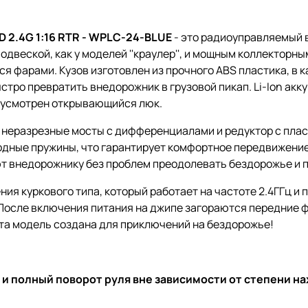
 2.4G 1:16 RTR - WPLC-24-BLUE
- это радиоуправляемый 
одвеской, как у моделей ''краулер'', и мощным коллектор
 фарами. Кузов изготовлен из прочного АВS пластика, в к
стро превратить внедорожник в грузовой пикап. Li-Ion акк
едусмотрен открывающийся люк.
 неразрезные мосты с дифференциалами и редуктор с пла
одные пружины, что гарантирует комфортное передвижение
 внедорожнику без проблем преодолевать бездорожье и п
ия куркового типа, который работает на частоте 2.4ГГц и
После включения питания на джипе загораются передние фа
Эта модель создана для приключений на бездорожье!
 и полный поворот руля вне зависимости от степени н