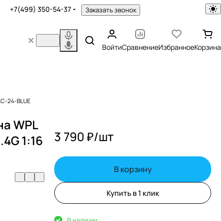
+7(499) 350-54-37
Заказать звонок
Войти
Сравнение
Избранное
Корзина
PLC-24-BLUE
на WPL
3 790 ₽/
шт
.4G 1:16
В корзину
Купить в 1 клик
В наличии