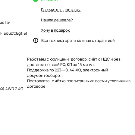
Рассчитать доставку
Нашли дешевле?
as fa-
Хочу в подарок
;&quot;&gt;&l
Вся техника оригинальная с гарантией.
Работаем с юрлицами: договор, счёт с НДС и без,
доставка по всей РФ, КП за 15 минут.
Поддержка по 223-ФЗ, 44-ФЗ, электронный
документооборот.
Постоплата- с чётко прописанными всеми условиями в
договоре.
ий) 4WD 2.4G