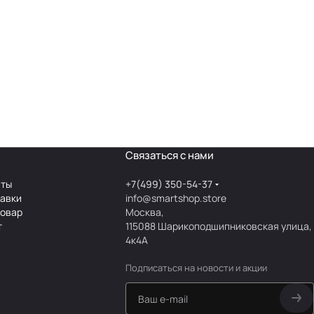
Связаться с нами
аты
+7(499) 350-54-37
тавки
info@smartshop.store
товар
Москва,
т
115088 Шарикоподшипниковская улица,
4к4А
Подписаться
на новости и акции