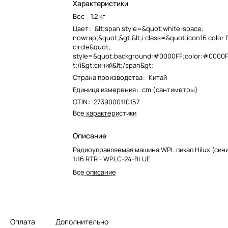
Характеристики
Вес
:
1.2 кг
Цвет
:
&lt;span style=&quot;white-space:
nowrap;&quot;&gt;&lt;i class=&quot;icon16 color f
circle&quot;
style=&quot;background:#0000FF;color:#0000FF
t;/i&gt;синий&lt;/span&gt;
Страна производства
:
Китай
Единица измерения
:
cm (сантиметры)
GTIN
:
2739000110157
Все характеристики
Описание
Радиоуправляемая машина WPL пикап Hilux (син
1:16 RTR - WPLC-24-BLUE
Все описание
Оплата
Дополнительно