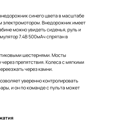
внедорожник синего цвета в масштабе
ным электромотором. Внедорожник имеет
абине можно увидеть сиденья, руль и
умулятор 7.4В 500мАч спрятан в
стиковыми шестернями. Мосты
 через препятствия. Колеса с мягкими
ереезжать через камни.
 позволяет уверенно контролировать
ры, и он по команде с пульта может
ажатия