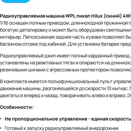
Радиоуправляемая машина WPL пикап Hilux (синий) 4WD
1/16 оснащен полным приводом, длинноходной пружинной п
богатую деталировку и может быть оборудован светящимися
интерьер. Легкосъемная задняя часть кузова позволяет бы
багажном отсеке под кабиной. Для установки батареи пр
Радиоуправляемый джип имеет полный карданный привод,
установлены на реактивных тягах и опираются на длиннох
резиновыми шинами с агрессивным протектором позволяют
В комплекте имеется полнофункциональный пульт управлен
движение машины, разгоняющейся до скорости 10 км/час. 
двигаться вперед и назад, поворачивать влево и вправо. 
Особенности:
Не пропорциональное управление - единая скорость
Готовый к запуску радиоуправляемый внедорожник