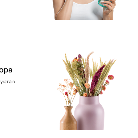
кора
уюта в