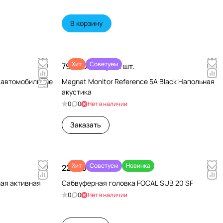
В корзину
Хит
Советуем
79 990 ₽/
Пара 2 шт.
и автомобильные
Magnat Monitor Reference 5A Black Напольная
акустика
0
0
Нет в наличии
Заказать
Хит
Советуем
Новинка
22 680 ₽/
шт
чная активная
Сабвуферная головка FOCAL SUB 20 SF
0
0
Нет в наличии