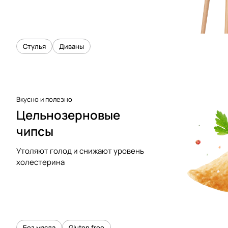
Стулья
Диваны
Вкусно и полезно
Цельнозерновые
чипсы
Утоляют голод и снижают уровень
холестерина
Без масла
Gluten free