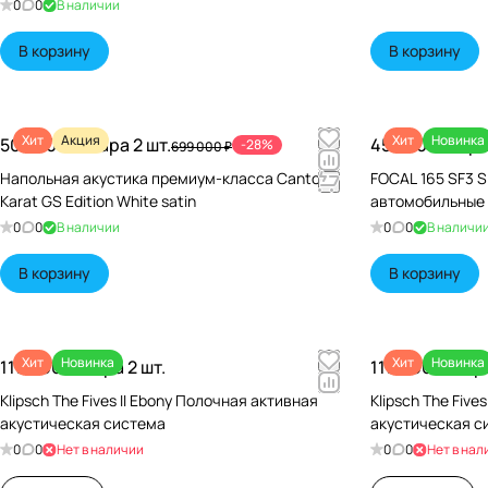
0
0
В наличии
В корзину
В корзину
Хит
Акция
Хит
Новинка
500 000 ₽/
Пара 2 шт.
45 640 ₽/
Пара
-28%
699 000 ₽
Напольная акустика премиум-класса Canton
FOCAL 165 SF3 S
Karat GS Edition White satin
автомобильные
0
0
В наличии
0
0
В наличи
В корзину
В корзину
Хит
Новинка
Хит
Новинка
119 990 ₽/
Пара 2 шт.
119 990 ₽/
Пара
Klipsch The Fives II Ebony Полочная активная
Klipsch The Five
акустическая система
акустическая с
0
0
Нет в наличии
0
0
Нет в нал