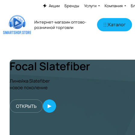
Акции
Бренды
Услуги
Компания
Б
Интернет-магазин оптово-
Каталог
розничной торговли
Focal Slatefiber
Линейка Slatefiber
новое поколение
ОТКРЫТЬ