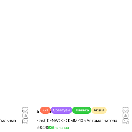
Хит
Советуем
Новинка
Акция
4 670 ₽/
шт
обильные
Flash KENWOOD KMM-105 Автомагнитола
0
0
В наличии