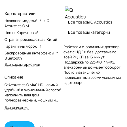
Характеристики
Название модели*
:
Q
?
Все товары Q Acoustics
Acoustics Q M
Все товары категории
Цвет
:
Коричневый
Страна производства
:
Китай
Гарантийный срок
:
1
Работаем с юрлицами: договор,
счёт с НДС и без, доставка по
Беспроводные интерфейсы
:
?
всей РФ, КП за 15 минут.
Bluetooth
Поддержка по 223-ФЗ, 44-ФЗ,
Все характеристики
электронный документооборот.
Постоплата- с чётко
Описание
прописанными всеми условиями
в договоре.
Q-Acoustics Q M40 HD - самый
удобный и экономичный способ
наполнить ваш дом
полноразмерным, мощным и
захватывающим звуком без
Все описание
использования больших,
внушительных динамиков. Эти
качественные микровышки
обладают гибкостью для