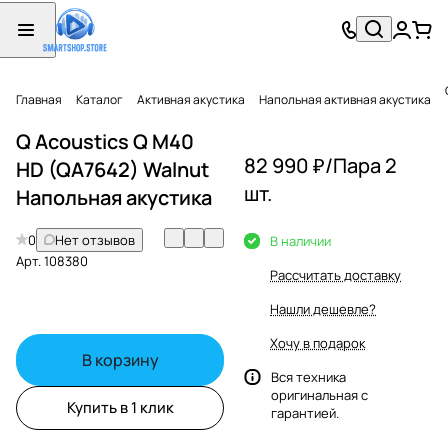
Главная
Каталог
Активная акустика
Напольная активная акустика
Q Acoustics Q M40
82 990 ₽/
Пара 2
HD (QA7642) Walnut
шт.
Напольная акустика
0
Нет отзывов
В наличии
Арт.
108380
Рассчитать доставку
Нашли дешевле?
Хочу в подарок
В корзину
Вся техника
оригинальная с
Купить в 1 клик
гарантией.